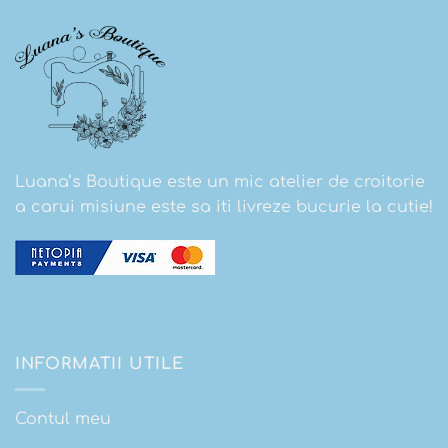
Luana’s Boutique este un mic atelier de croitorie
a carui misiune este sa iti livreze bucurie la cutie!
INFORMATII UTILE
Contul meu