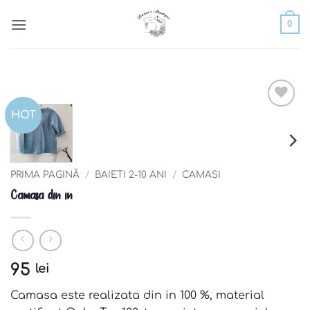
Skip
0
to
content
HOT
Add to
wishlist
PRIMA PAGINĂ
/
BAIETI 2-10 ANI
/
CAMASI
Camasa din in
95
lei
Camasa este realizata din in 100 %, material