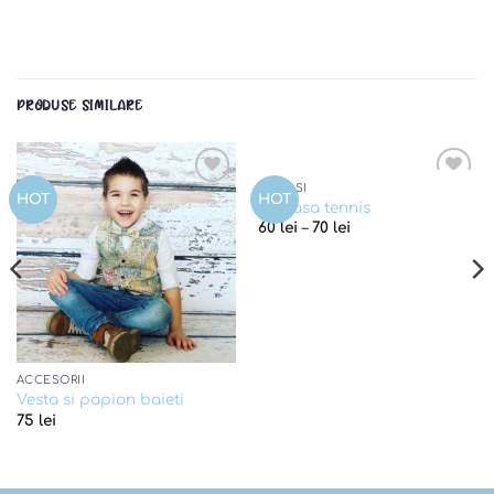
PRODUSE SIMILARE
CAMASI
Add to
Add to
HOT
HOT
Camasa tennis
wishlist
wishlist
60
lei
–
70
lei
ACCESORII
Vesta si papion baieti
75
lei