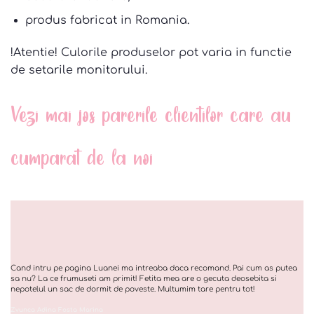
produs fabricat in Romania.
!Atentie! Culorile produselor pot varia in functie
de setarile monitorului.
Vezi mai jos parerile clientilor care au
cumparat de la noi
Cand intru pe pagina Luanei ma intreaba daca recomand. Pai cum as putea
sa nu? La ce frumuseti am primit! Fetita mea are o gecuta deosebita si
nepotelul un sac de dormit de poveste. Multumim tare pentru tot!
Zvunca Adina Fosta Marina