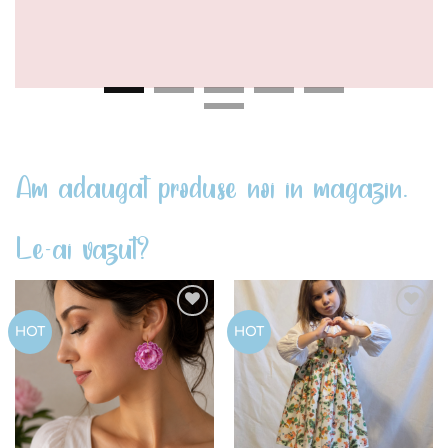
Am adaugat produse noi in magazin.
Le-ai vazut?
Add to
Add to
HOT
HOT
wishlist
wishlist