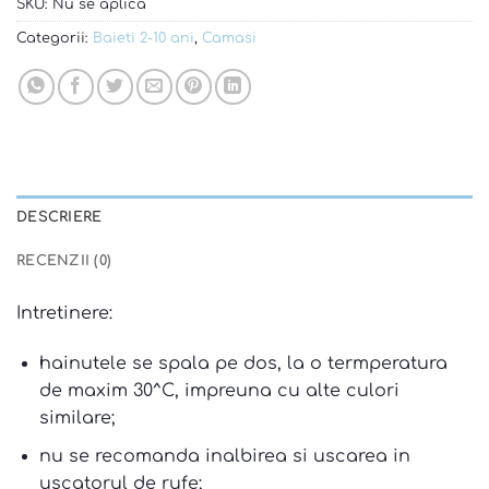
SKU:
Nu se aplica
Categorii:
Baieti 2-10 ani
,
Camasi
DESCRIERE
RECENZII (0)
Intretinere:
hainutele se spala pe dos, la o termperatura
de maxim 30^C, impreuna cu alte culori
similare;
nu se recomanda inalbirea si uscarea in
uscatorul de rufe;