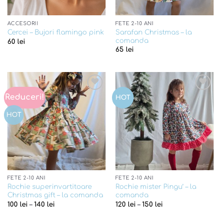
ACCESORII
FETE 2-10 ANI
Sarafan Christmas – la
Cercei – Bujori flamingo pink
comanda
60
lei
65
lei
Reduceri!
Add to
Add to
HOT
wishlist
wishlist
HOT
FETE 2-10 ANI
FETE 2-10 ANI
Rochie superinvartitoare
Rochie mister Pingu’ – la
Christmas gift – la comanda
comanda
100
lei
–
140
lei
120
lei
–
150
lei