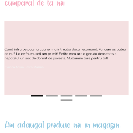
cumparat de la noi
Cand intru pe pagina Luanei ma intreaba daca recomand. Pai cum as putea
sa nu? La ce frumuseti am primit! Fetita mea are o gecuta deosebita si
nepotelul un sac de dormit de poveste. Multumim tare pentru tot!
Zvunca Adina Fosta Marina
Am adaugat produse noi in magazin.