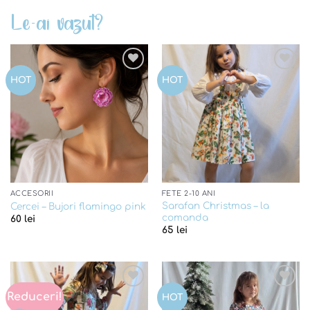
Le-ai vazut?
Add to
Add to
HOT
HOT
wishlist
wishlist
ACCESORII
FETE 2-10 ANI
Sarafan Christmas – la
Cercei – Bujori flamingo pink
comanda
60
lei
65
lei
Reduceri!
Add to
Add to
HOT
wishlist
wishlist