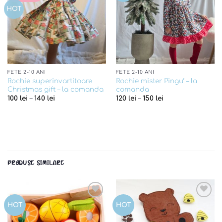
HOT
FETE 2-10 ANI
FETE 2-10 ANI
Rochie superinvartitoare
Rochie mister Pingu’ – la
Christmas gift – la comanda
comanda
100
lei
–
140
lei
120
lei
–
150
lei
PRODUSE SIMILARE
Add to
Add to
HOT
HOT
wishlist
wishlist