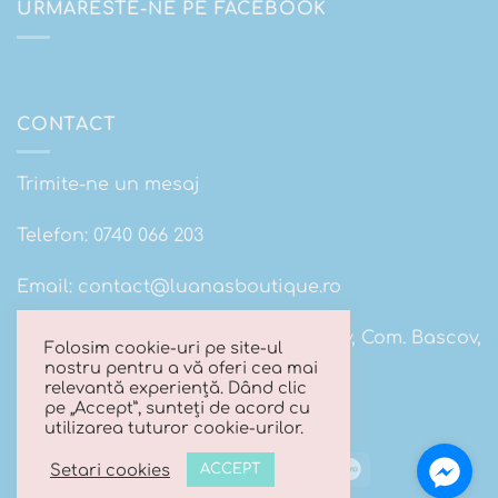
URMARESTE-NE PE FACEBOOK
CONTACT
Trimite-ne un mesaj
Telefon:
0740 066 203
Email:
contact@luanasboutique.ro
Adresa: Str. Scolii nr 16B, Sat. Bascov, Com. Bascov,
Folosim cookie-uri pe site-ul
Jud Arges
nostru pentru a vă oferi cea mai
relevantă experiență. Dând clic
pe „Accept”, sunteți de acord cu
utilizarea tuturor cookie-urilor.
Visa
MasterCard
Cash
Maestro
Setari cookies
ACCEPT
On