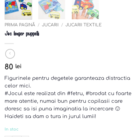
PRIMA PAGINĂ
/
JUCARII
/
JUCARII TEXTILE
Joc finger puppets
80
lei
Figurinele pentru degetele garanteaza distractia
celor mici.
#Jocul este realizat din #fetru, #brodat cu foarte
mare atentie, numai bun pentru copilasii care
doresc sa isi puna imaginatia la incercare 🙂
Haideti sa dam o tura in jurul lumii!
In stoc