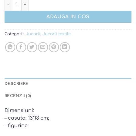
Cantitate Joc finger puppets
ADAUGA IN COS
Categorii:
Jucarii
,
Jucarii textile
DESCRIERE
RECENZII (0)
Dimensiuni:
– casuta: 13*13 cm;
– figurine: