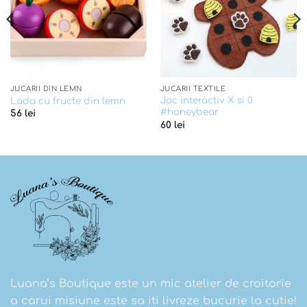
JUCARII DIN LEMN
JUCARII TEXTILE
Joc interactiv X si 0
Lada cu fructe din lemn
#honeybear
56
lei
60
lei
Luana’s Boutique este un mic atelier de croitorie
a carui misiune este sa iti livreze bucurie la cutie!