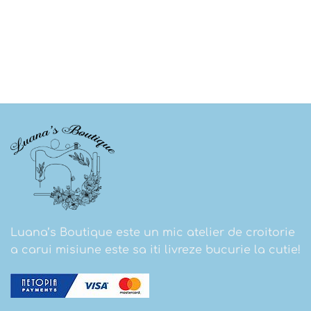
Luana’s Boutique este un mic atelier de croitorie
a carui misiune este sa iti livreze bucurie la cutie!