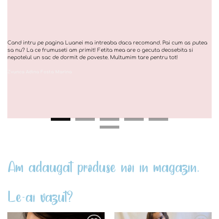
Cand intru pe pagina Luanei ma intreaba daca recomand. Pai cum as putea
sa nu? La ce frumuseti am primit! Fetita mea are o gecuta deosebita si
nepotelul un sac de dormit de poveste. Multumim tare pentru tot!
Zvunca Adina Fosta Marina
Am adaugat produse noi in magazin.
Le-ai vazut?