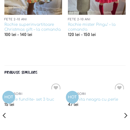
FETE 2-10 ANI
FETE 2-10 ANI
Rochie superinvartitoare
Rochie mister Pingu’ – la
Christmas gift – la comanda
comanda
100
lei
–
140
lei
120
lei
–
150
lei
PRODUSE SIMILARE
ACCESORII
ACCESORII
Add to
Add to
HOT
HOT
Agrafe fundite- set 3 buc
Coronita neagra cu perle
wishlist
wishlist
15
lei
47
lei