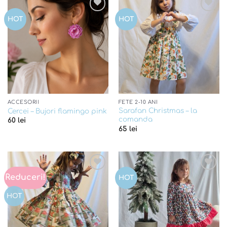
Add to
Add to
HOT
HOT
wishlist
wishlist
ACCESORII
FETE 2-10 ANI
Sarafan Christmas – la
Cercei – Bujori flamingo pink
comanda
60
lei
65
lei
Reduceri!
Add to
Add to
HOT
wishlist
wishlist
HOT