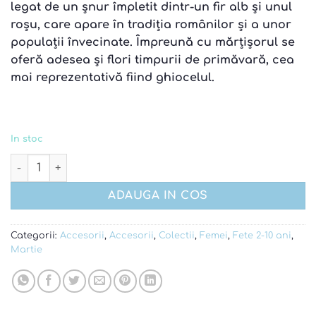
legat de un șnur împletit dintr-un fir alb și unul
roșu, care apare în tradiția românilor și a unor
populații învecinate. Împreună cu mărțișorul se
oferă adesea și flori timpurii de primăvară, cea
mai reprezentativă fiind ghiocelul
.
In stoc
Cantitate Martisor ie - model 3
ADAUGA IN COS
Categorii:
Accesorii
,
Accesorii
,
Colectii
,
Femei
,
Fete 2-10 ani
,
Martie