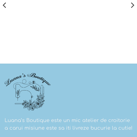
Luana’s Boutique este un mic atelier de croitorie
a carui misiune este sa iti livreze bucurie la cutie!