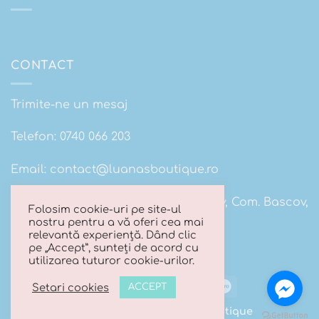
CONTACT
Trimite-ne un mesaj
Telefon:
0740 066 203
Email:
contact@luanasboutique.ro
Adresa: Str. Scolii nr 16B, Sat. Bascov, Com. Bascov,
Folosim cookie-uri pe site-ul
Jud Arges
nostru pentru a vă oferi cea mai
relevantă experiență. Dând clic
pe „Accept”, sunteți de acord cu
utilizarea tuturor cookie-urilor.
Visa
MasterCard
Cash
Maestro
Setari cookies
ACCEPT
On
Copyright 2026 ©
Luana's Boutique
Delivery