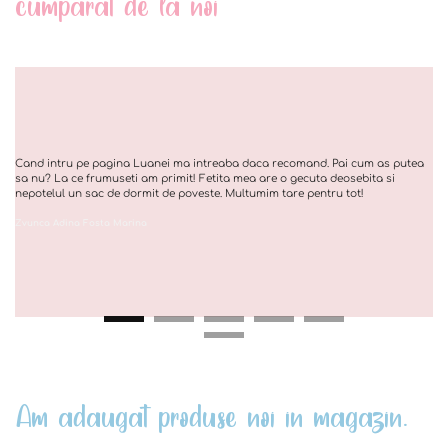
cumparat de la noi
Cand intru pe pagina Luanei ma intreaba daca recomand. Pai cum as putea
sa nu? La ce frumuseti am primit! Fetita mea are o gecuta deosebita si
nepotelul un sac de dormit de poveste. Multumim tare pentru tot!
Zvunca Adina Fosta Marina
Am adaugat produse noi in magazin.