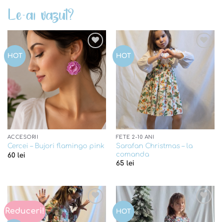
Le-ai vazut?
Add to
Add to
HOT
HOT
wishlist
wishlist
ACCESORII
FETE 2-10 ANI
Sarafan Christmas – la
Cercei – Bujori flamingo pink
comanda
60
lei
65
lei
Reduceri!
Add to
Add to
HOT
wishlist
wishlist