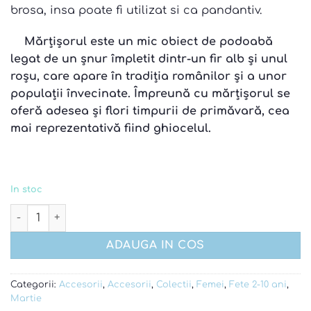
brosa, insa poate fi utilizat si ca pandantiv.
Mărțișorul este un mic obiect de podoabă
legat de un șnur împletit dintr-un fir alb și unul
roșu, care apare în tradiția românilor și a unor
populații învecinate. Împreună cu mărțișorul se
oferă adesea și flori timpurii de primăvară, cea
mai reprezentativă fiind ghiocelul
.
In stoc
Cantitate Martisor tucan albastru - brosa si pandantiv
ADAUGA IN COS
Categorii:
Accesorii
,
Accesorii
,
Colectii
,
Femei
,
Fete 2-10 ani
,
Martie