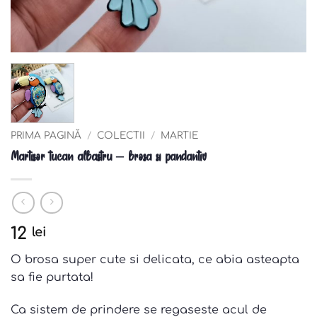
PRIMA PAGINĂ
/
COLECTII
/
MARTIE
Martisor tucan albastru – brosa si pandantiv
12
lei
O brosa super cute si delicata, ce abia asteapta
sa fie purtata!
Ca sistem de prindere se regaseste acul de