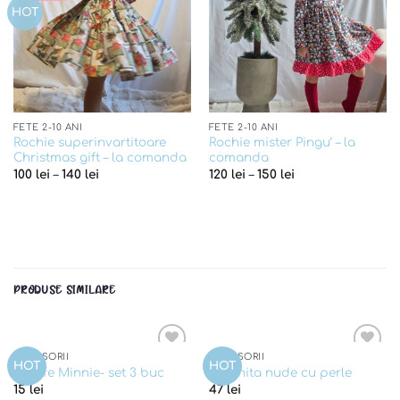
HOT
FETE 2-10 ANI
FETE 2-10 ANI
Rochie superinvartitoare
Rochie mister Pingu’ – la
Christmas gift – la comanda
comanda
100
lei
–
140
lei
120
lei
–
150
lei
PRODUSE SIMILARE
ACCESORII
ACCESORII
Add to
Add to
HOT
HOT
Agrafe Minnie- set 3 buc
Coronita nude cu perle
wishlist
wishlist
15
lei
47
lei