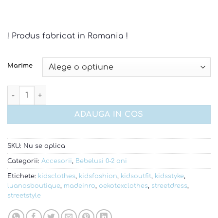
! Produs fabricat in Romania !
Marime
Cantitate Set caciuli space and cars
ADAUGA IN COS
SKU:
Nu se aplica
Categorii:
Accesorii
,
Bebelusi 0-2 ani
Etichete:
kidsclothes
,
kidsfashion
,
kidsoutfit
,
kidsstyke
,
luanasboutique
,
madeinro
,
oekotexclothes
,
streetdress
,
streetstyle