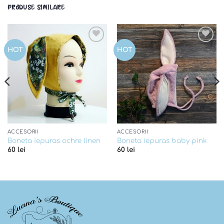
PRODUSE SIMILARE
Add to
Add to
HOT
HOT
wishlist
wishlist
ACCESORII
ACCESORII
Boneta iepuras ochre linen
Boneta iepuras baby pink
60
lei
60
lei