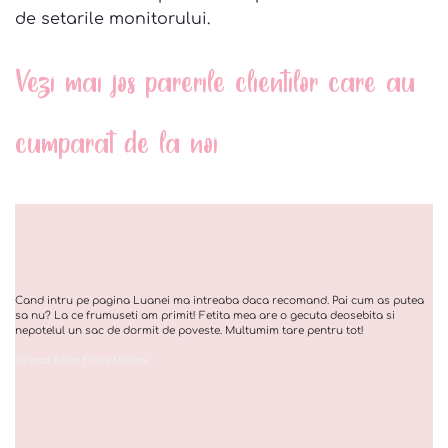
de setarile monitorului.
Vezi mai jos parerile clientilor care au
cumparat de la noi
Cand intru pe pagina Luanei ma intreaba daca recomand. Pai cum as putea
sa nu? La ce frumuseti am primit! Fetita mea are o gecuta deosebita si
nepotelul un sac de dormit de poveste. Multumim tare pentru tot!
Zvunca Adina Fosta Marina