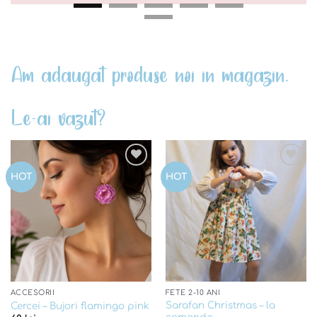
Am adaugat produse noi in magazin.
Le-ai vazut?
Add to
Add to
HOT
HOT
wishlist
wishlist
ACCESORII
FETE 2-10 ANI
Sarafan Christmas – la
Cercei – Bujori flamingo pink