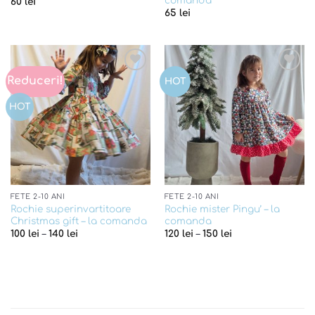
comanda
60
lei
65
lei
Reduceri!
Add to
Add to
HOT
wishlist
wishlist
HOT
FETE 2-10 ANI
FETE 2-10 ANI
Rochie superinvartitoare
Rochie mister Pingu’ – la
Christmas gift – la comanda
comanda
100
lei
–
140
lei
120
lei
–
150
lei