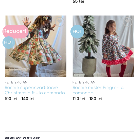
65
lei
Reduceri!
Add to
Add to
HOT
wishlist
wishlist
HOT
FETE 2-10 ANI
FETE 2-10 ANI
Rochie superinvartitoare
Rochie mister Pingu’ – la
Christmas gift – la comanda
comanda
100
lei
–
140
lei
120
lei
–
150
lei