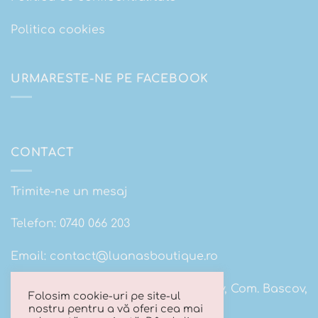
Politica cookies
URMARESTE-NE PE FACEBOOK
CONTACT
Trimite-ne un mesaj
Telefon:
0740 066 203
Email:
contact@luanasboutique.ro
Adresa: Str. Scolii nr 16B, Sat. Bascov, Com. Bascov,
Folosim cookie-uri pe site-ul
Jud Arges
nostru pentru a vă oferi cea mai