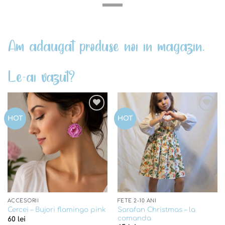
Am adaugat produse noi in magazin.
Le-ai vazut?
Add to
Add to
HOT
HOT
wishlist
wishlist
ACCESORII
FETE 2-10 ANI
Sarafan Christmas – la
Cercei – Bujori flamingo pink
comanda
60
lei