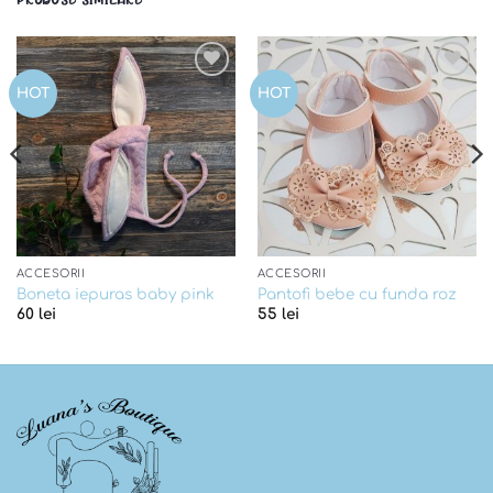
PRODUSE SIMILARE
Add to
Add to
HOT
HOT
wishlist
wishlist
ACCESORII
ACCESORII
Boneta iepuras baby pink
Pantofi bebe cu funda roz
60
lei
55
lei