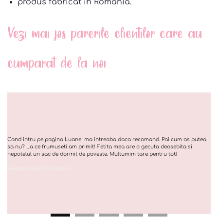
produs fabricat in Romania.
Vezi mai jos parerile clientilor care au
cumparat de la noi
Cand intru pe pagina Luanei ma intreaba daca recomand. Pai cum as putea
sa nu? La ce frumuseti am primit! Fetita mea are o gecuta deosebita si
nepotelul un sac de dormit de poveste. Multumim tare pentru tot!
Zvunca Adina Fosta Marina