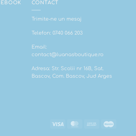
ACEBOOK
CONTACT
Trimite-ne un mesaj
Telefon:
0740 066 203
Email:
contact@luanasboutique.ro
Adresa: Str. Scolii nr 16B, Sat.
Bascov, Com. Bascov, Jud Arges
Visa
MasterCard
Cash
Maestro
On