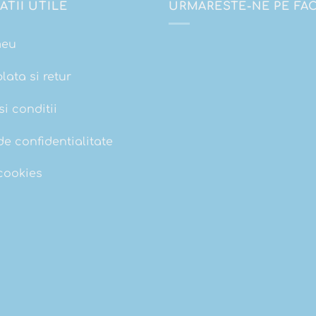
ATII UTILE
URMARESTE-NE PE F
meu
plata si retur
i conditii
de confidentialitate
 cookies