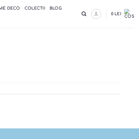
ME DECO
COLECTII
BLOG
0
LEI