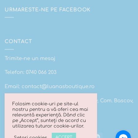
URMARESTE-NE PE FACEBOOK
CONTACT
Trimite-ne un mesaj
Telefon:
0740 066 203
Email:
contact@luanasboutique.ro
Adresa: Str. Scolii nr 16B, Sat. Bascov, Com. Bascov,
Folosim cookie-uri pe site-ul
Jud Arges
nostru pentru a vă oferi cea mai
relevantă experiență. Dând clic
pe „Accept”, sunteți de acord cu
utilizarea tuturor cookie-urilor.
Visa
MasterCard
Cash
Maestro
Setari cookies
ACCEPT