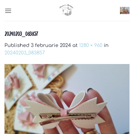
Skip
to
content
20240203_083857
Published
3 februarie 2024
at
1280 × 960
in
20240203_083857