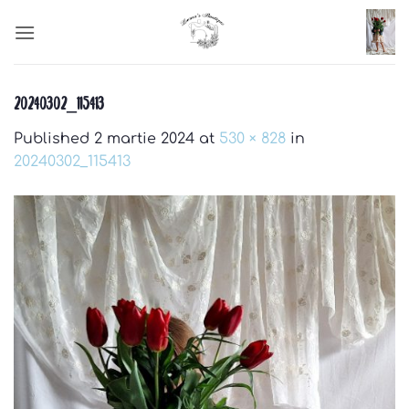
Skip
to
content
20240302_115413
Published
2 martie 2024
at
530 × 828
in
20240302_115413