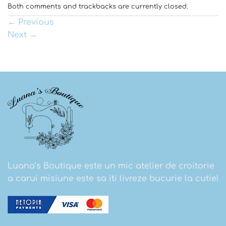
Both comments and trackbacks are currently closed.
←
Previous
Next
→
Luana’s Boutique este un mic atelier de croitorie
a carui misiune este sa iti livreze bucurie la cutie!