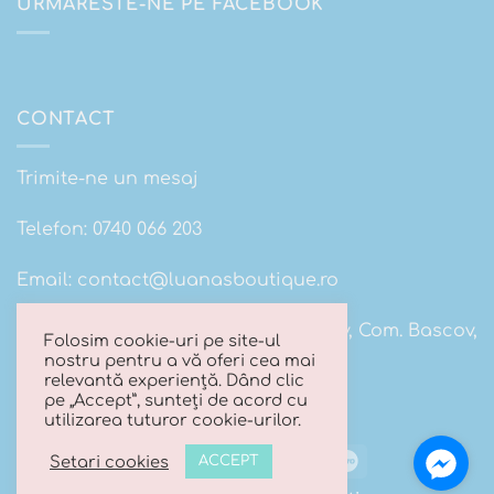
URMARESTE-NE PE FACEBOOK
CONTACT
Trimite-ne un mesaj
Telefon:
0740 066 203
Email:
contact@luanasboutique.ro
Adresa: Str. Scolii nr 16B, Sat. Bascov, Com. Bascov,
Folosim cookie-uri pe site-ul
Jud Arges
nostru pentru a vă oferi cea mai
relevantă experiență. Dând clic
pe „Accept”, sunteți de acord cu
utilizarea tuturor cookie-urilor.
Visa
MasterCard
Cash
Maestro
Setari cookies
ACCEPT
On