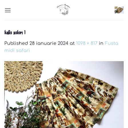
Skip
to
content
fusta safari 1
Published
28 ianuarie 2024
at
1098 × 817
in
Fusta
midi safari