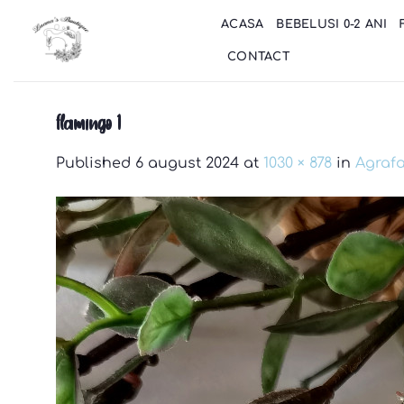
Skip
ACASA
BEBELUSI 0-2 ANI
to
content
CONTACT
flamingo 1
Published
6 august 2024
at
1030 × 878
in
Agrafa