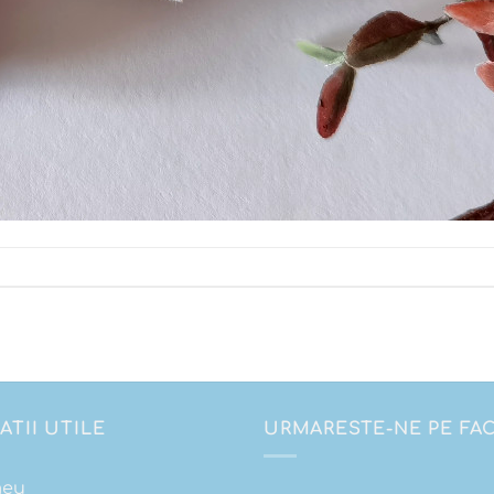
ATII UTILE
URMARESTE-NE PE F
meu