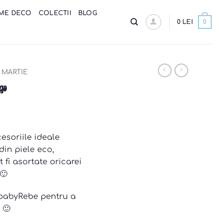
ME DECO
COLECTII
BLOG
0
0
LEI
MARTIE
go
esoriile ideale
din piele eco,
ot fi asortate oricarei
🙂
#babyRebe pentru a
 🙂