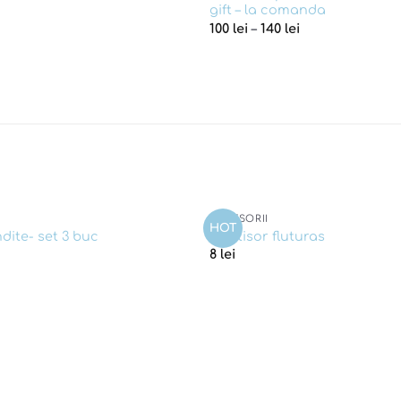
gift – la comanda
100
lei
–
140
lei
ACCESORII
HOT
Add to
dite- set 3 buc
Martisor fluturas
wishlist
8
lei