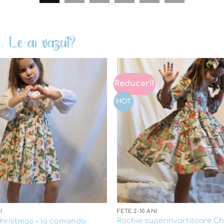
. Le-ai vazut?
Reduceri!
Add to
wishlist
HOT
I
FETE 2-10 ANI
Rochie superinvartitoare C
hristmas – la comanda