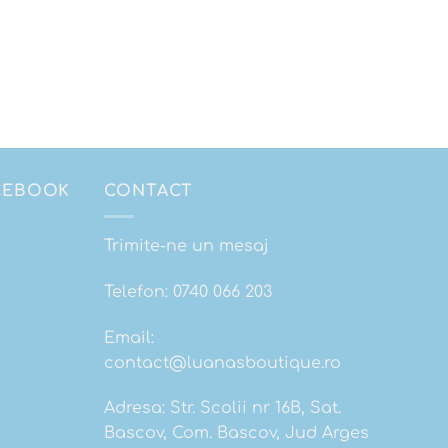
ACEBOOK
CONTACT
Trimite-ne un mesaj
Telefon:
0740 066 203
Email:
contact@luanasboutique.ro
Adresa: Str. Scolii nr 16B, Sat.
Bascov, Com. Bascov, Jud Arges