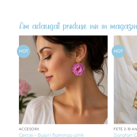
Am adaugat produse noi in magazin
HOT
HOT
Add to
wishlist
ACCESORII
FETE 2-10 AN
Cercei – Bujori flamingo pink
Sarafan C