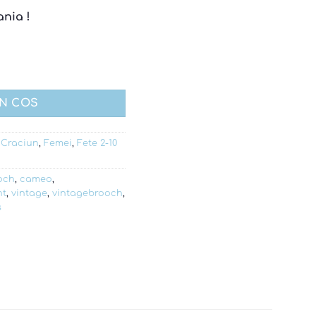
ania !
eco flamingo
IN COS
,
Craciun
,
Femei
,
Fete 2-10
och
,
cameo
,
nt
,
vintage
,
vintagebrooch
,
s