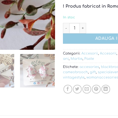
! Produs fabricat in Rom
In stoc
Cantitate Agrafa din piele 
ADAUGA 
Categorii:
Accesorii
,
Accesorii
ani
,
Martie
,
Paste
Etichete:
accesories
,
blackbro
cameobrooch
,
gift
,
specialeve
vintagestyle
,
womanaccesorie