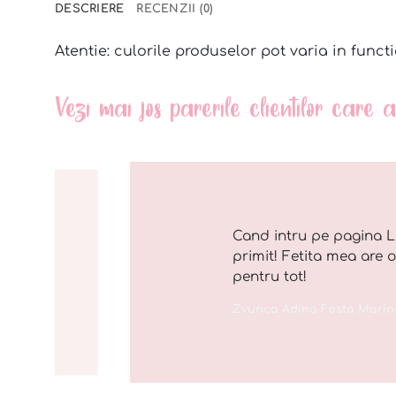
DESCRIERE
RECENZII (0)
Atentie: culorile produselor pot varia in functi
Vezi mai jos parerile clientilor care
Cand intru pe pagina L
primit! Fetita mea are 
pentru tot!
Zvunca Adina Fosta Marin