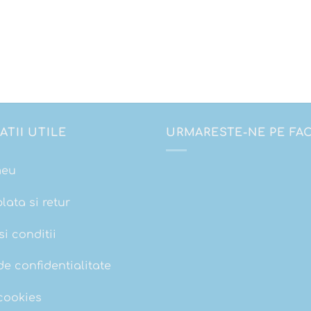
ATII UTILE
URMARESTE-NE PE F
meu
plata si retur
i conditii
de confidentialitate
 cookies