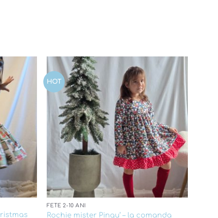
HOT
Add to
Add to
wishlist
wishlist
FETE 2-10 ANI
hristmas
Rochie mister Pingu’ – la comanda