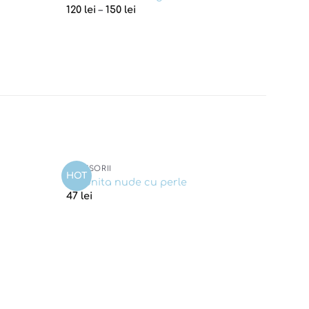
120
lei
–
150
lei
ACCESORII
HOT
Add to
Add to
Coronita nude cu perle
wishlist
wishlist
47
lei