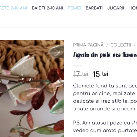
FETE 2-10 ANI
BAIETI 2-10 ANI
FEMEI
BARBATI
JUCARII
HO
PRIMA PAGINĂ
/
COLECTII
/
Agrafa din piele eco flamin
Add to
wishlist
Pretul
Pretul
17
15
lei
lei
initial
curent
Clamele fundita sunt acc
a
este:
pentru oricine, realizate 
fost:
15 lei.
delicate si irezistibile, p
17 lei.
tinute oriunde si oricum 
P.S. Am atasat poze cu 
vedea cum arata purtate