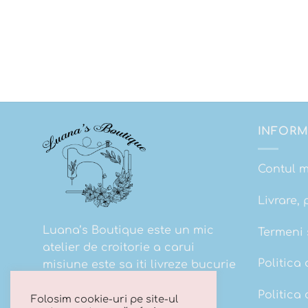
INFORM
Contul 
Livrare, 
Luana’s Boutique este un mic
Termeni s
atelier de croitorie a carui
Politica 
misiune este sa iti livreze bucurie
la cutie!
Politica
Folosim cookie-uri pe site-ul