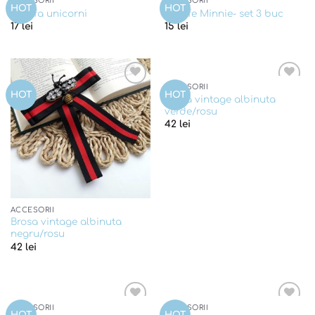
ACCESORII
ACCESORII
Add to
Add to
HOT
HOT
Agrafa unicorni
Agrafe Minnie- set 3 buc
wishlist
wishlist
17
lei
15
lei
ACCESORII
Add to
Add to
HOT
HOT
Brosa vintage albinuta
wishlist
wishlist
verde/rosu
42
lei
ACCESORII
Brosa vintage albinuta
negru/rosu
42
lei
ACCESORII
ACCESORII
Add to
Add to