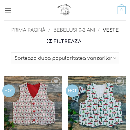
Skip
0
to
content
PRIMA PAGINĂ
/
BEBELUSI 0-2 ANI
/
VESTE
FILTREAZA
Add to
Add to
HOT
HOT
wishlist
wishlist