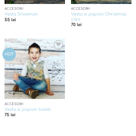
ACCESORII
ACCESORII
Vesta si papion Christmas
Vesta Snowman
cars
55
lei
70
lei
Add to
HOT
wishlist
ACCESORII
Vesta si papion baieti
75
lei