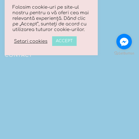
Politica cookies
Folosim cookie-uri pe site-ul
nostru pentru a vă oferi cea mai
relevantă experiență. Dând clic
URMARESTE-NE PE FACEBOOK
pe „Accept”, sunteți de acord cu
utilizarea tuturor cookie-urilor.
Setari cookies
ACCEPT
CONTACT
Trimite-ne un mesaj
Telefon:
0740 066 203
Email:
contact@luanasboutique.ro
Adresa: Str. Scolii nr 16B, Sat. Bascov, Com. Bascov,
Jud Arges