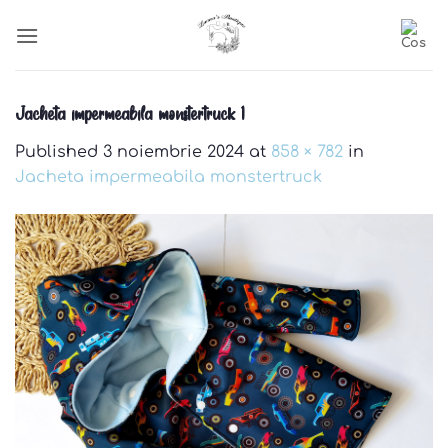
Skip
to
content
Jacheta impermeabila monstertruck 1
Published
3 noiembrie 2024
at
858 × 782
in
Jacheta impermeabila monstertruck