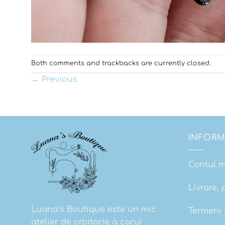
Both comments and trackbacks are currently closed.
←
Previous
INFORM
Contul 
Livrare, 
Luana’s Boutique este un mic
Termeni s
atelier de croitorie a carui