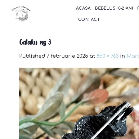
Skip
ACASA
BEBELUSI 0-2 ANI
to
content
CONTACT
Catalus roz 3
Published
7 februarie 2025
at
850 × 763
in
Mart