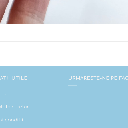
ATII UTILE
URMARESTE-NE PE F
meu
plata si retur
i conditii