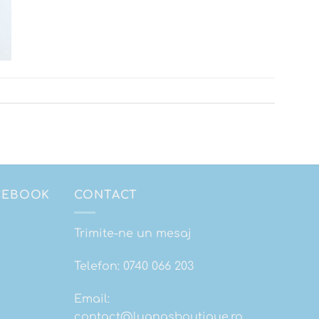
ACEBOOK
CONTACT
Trimite-ne un mesaj
Telefon:
0740 066 203
Email:
contact@luanasboutique.ro