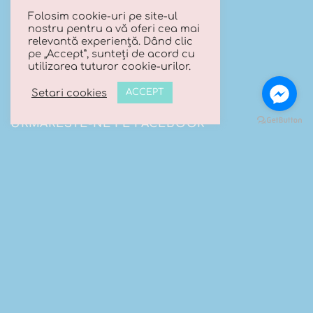
Termeni si conditii
Folosim cookie-uri pe site-ul
nostru pentru a vă oferi cea mai
relevantă experiență. Dând clic
Politica de confidentialitate
pe „Accept”, sunteți de acord cu
utilizarea tuturor cookie-urilor.
Politica cookies
Setari cookies
ACCEPT
URMARESTE-NE PE FACEBOOK
CONTACT
Trimite-ne un mesaj
Telefon:
0740 066 203
Email:
contact@luanasboutique.ro