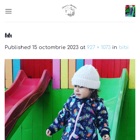
Skip
to
content
bibi
Published
15 octombrie 2023
at
927 × 1073
in
bibi