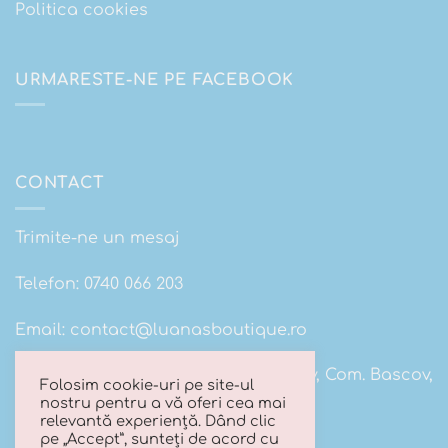
Politica cookies
URMARESTE-NE PE FACEBOOK
CONTACT
Trimite-ne un mesaj
Telefon:
0740 066 203
Email:
contact@luanasboutique.ro
Adresa: Str. Scolii nr 16B, Sat. Bascov, Com. Bascov,
Folosim cookie-uri pe site-ul
Jud Arges
nostru pentru a vă oferi cea mai
relevantă experiență. Dând clic
pe „Accept”, sunteți de acord cu