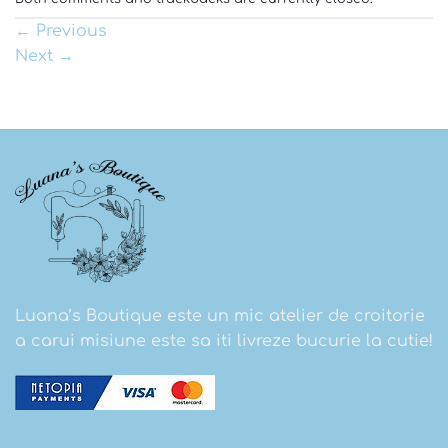
←
Previous
Next
→
Luana’s Boutique este un mic atelier de croitorie
a carui misiune este sa iti livreze bucurie la cutie!