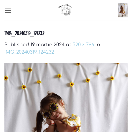
Skip
to
content
IMG_20240319_124232
Published
19 martie 2024
at
520 × 796
in
IMG_20240319_124232