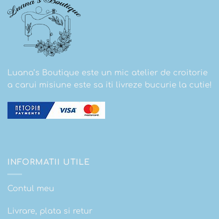
Luana’s Boutique este un mic atelier de croitorie
a carui misiune este sa iti livreze bucurie la cutie!
INFORMATII UTILE
Contul meu
Livrare, plata si retur