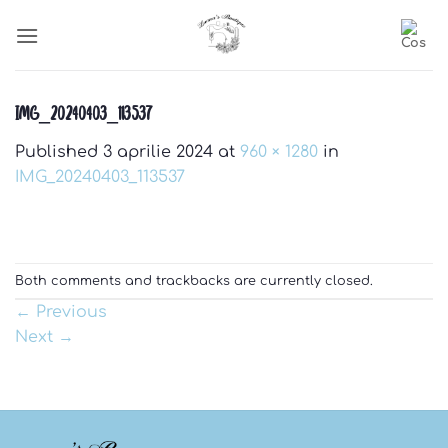
Skip
to
content
IMG_20240403_113537
Published
3 aprilie 2024
at
960 × 1280
in
IMG_20240403_113537
Both comments and trackbacks are currently closed.
←
Previous
Next
→