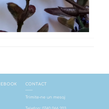
ACEBOOK
CONTACT
Trimite-ne un mesaj
Telefon:
0740 066 203