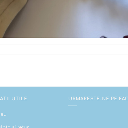
ATII UTILE
URMARESTE-NE PE F
meu
plata si retur