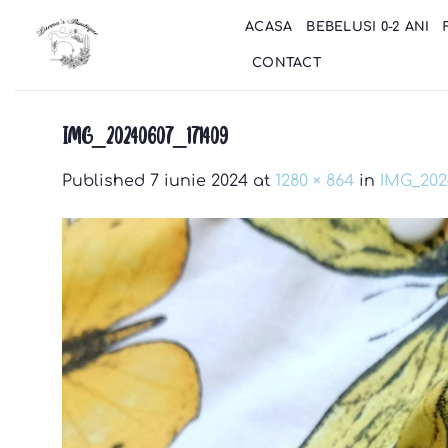
Skip
ACASA
BEBELUSI 0-2 ANI
to
content
CONTACT
IMG_20240607_171409
Published
7 iunie 2024
at
1280 × 864
in
IMG_202