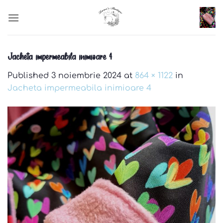
Skip
to
content
Jacheta impermeabila inimioare 4
Published
3 noiembrie 2024
at
864 × 1122
in
Jacheta impermeabila inimioare 4