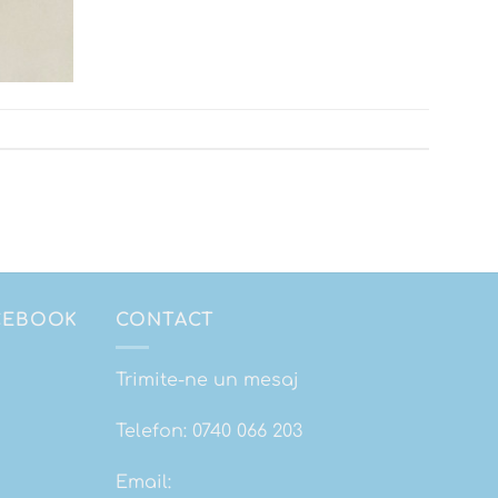
ACEBOOK
CONTACT
Trimite-ne un mesaj
Telefon:
0740 066 203
Email: