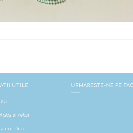
ATII UTILE
URMARESTE-NE PE F
meu
plata si retur
i conditii