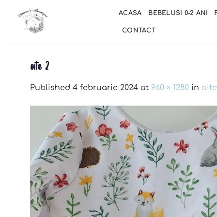
Skip
ACASA
BEBELUSI 0-2 ANI
to
content
CONTACT
oite 2
Published
4 februarie 2024
at
960 × 1280
in
oite