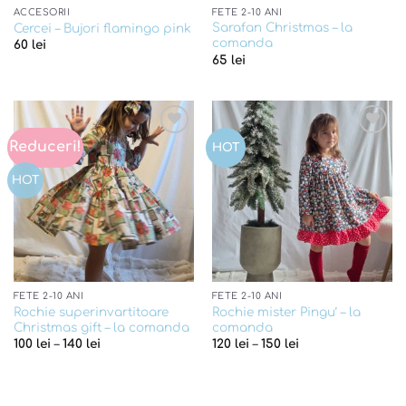
ACCESORII
FETE 2-10 ANI
Sarafan Christmas – la
Cercei – Bujori flamingo pink
comanda
60
lei
65
lei
Reduceri!
Add to
Add to
HOT
wishlist
wishlist
HOT
FETE 2-10 ANI
FETE 2-10 ANI
Rochie superinvartitoare
Rochie mister Pingu’ – la
Christmas gift – la comanda
comanda
100
lei
–
140
lei
120
lei
–
150
lei