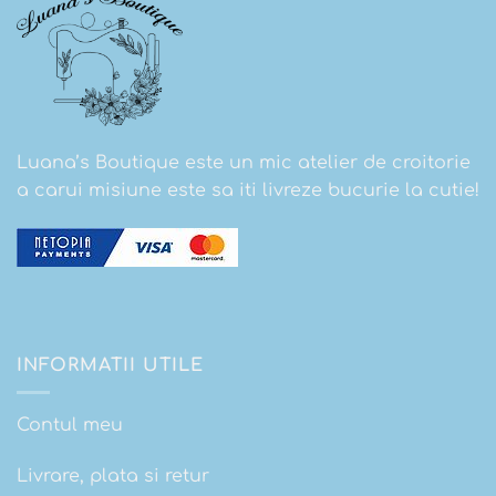
Luana’s Boutique este un mic atelier de croitorie
a carui misiune este sa iti livreze bucurie la cutie!
INFORMATII UTILE
Contul meu
Livrare, plata si retur