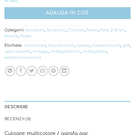
In stoc
ADAUGA IN COS
Categorii:
Accesorii
,
Accesorii
,
Craciun
,
Femei
,
Fete 2-10 ani
,
Martie
,
Paste
Etichete:
accesories
,
blackbrooch
,
cameo
,
cameobrooch
,
gift
,
specialevent
,
vintage
,
vintagebrooch
,
vintagestyle
,
womanaccesories
DESCRIERE
RECENZII (0)
Culoare: multicolore / agrafa par.