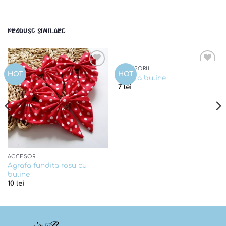
PRODUSE SIMILARE
ACCESORII
Add to
Add to
HOT
HOT
Agrafa buline
wishlist
wishlist
7
lei
ACCESORII
Agrafa fundita rosu cu
buline
10
lei