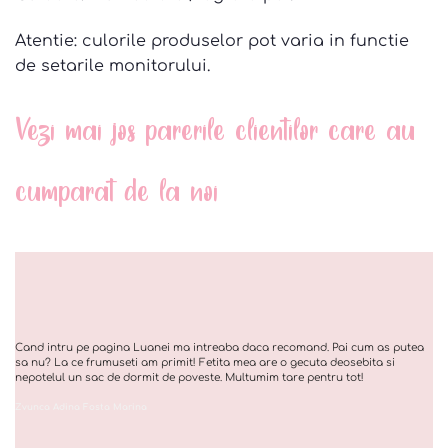
Atentie: culorile produselor pot varia in functie
de setarile monitorului.
Vezi mai jos parerile clientilor care au
cumparat de la noi
Cand intru pe pagina Luanei ma intreaba daca recomand. Pai cum as putea
sa nu? La ce frumuseti am primit! Fetita mea are o gecuta deosebita si
nepotelul un sac de dormit de poveste. Multumim tare pentru tot!
Zvunca Adina Fosta Marina