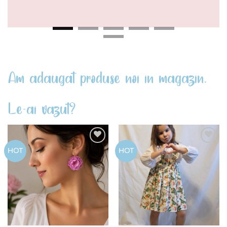
Am adaugat produse noi in magazin.
Le-ai vazut?
Add to
Add to
HOT
HOT
wishlist
wishlist