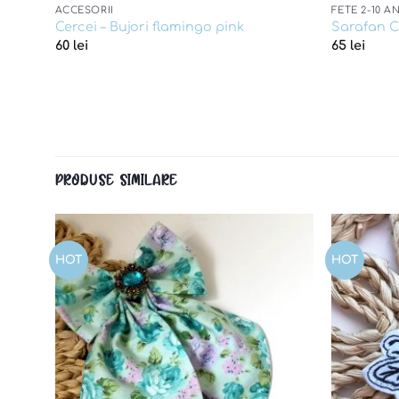
ACCESORII
FETE 2-10 AN
Cercei – Bujori flamingo pink
Sarafan C
60
lei
65
lei
PRODUSE SIMILARE
HOT
HOT
d to
Add to
shlist
wishlist