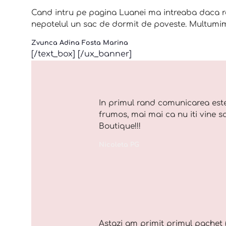
Cand intru pe pagina Luanei ma intreaba daca re
nepotelul un sac de dormit de poveste. Multumim
Zvunca Adina Fosta Marina
[/text_box] [/ux_banner]
In primul rand comunicarea este
frumos, mai mai ca nu iti vine s
Boutique!!!
Nicoleta PG
Astazi am primit primul pachet 