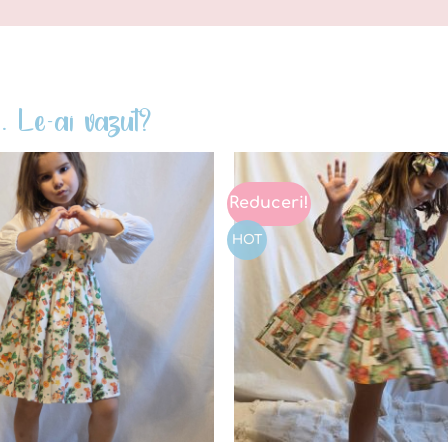
. Le-ai vazut?
Reduceri!
Add to
wishlist
HOT