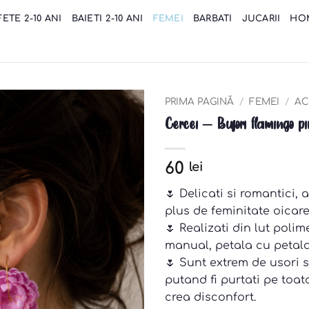
FETE 2-10 ANI
BAIETI 2-10 ANI
FEMEI
BARBATI
JUCARII
HO
PRIMA PAGINĂ
/
FEMEI
/
AC
Cercei – Bujori flamingo p
Add to
wishlist
60
lei
🌷 Delicati si romantici,
plus de feminitate oicarei
🌷 Realizati din lut polim
manual, petala cu petala
🌷 Sunt extrem de usori s
putand fi purtati pe toata
crea disconfort.