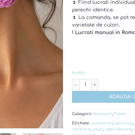
🌷 Fiind lucrati individu
perechi identice.
🌷 La comanda, se pot re
varietate de culori.
! Lucrati manual in Roma
In stoc
Cantitate Cercei - Bujori fl
ADAUGA 
Categorii:
Accesorii
,
Femei
Etichete:
accesories
,
earrings
,
necklace
,
pearl
,
specialevent
,