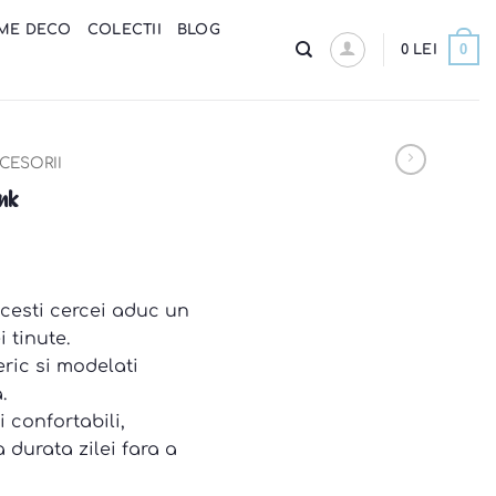
ME DECO
COLECTII
BLOG
0
0
LEI
CESORII
ink
 acesti cercei aduc un
 tinute.
eric si modelati
.
i confortabili,
 durata zilei fara a