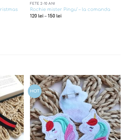
FETE 2-10 ANI
hristmas
Rochie mister Pingu’ – la comanda
120
lei
–
150
lei
HOT
Add to
Add to
wishlist
wishlist