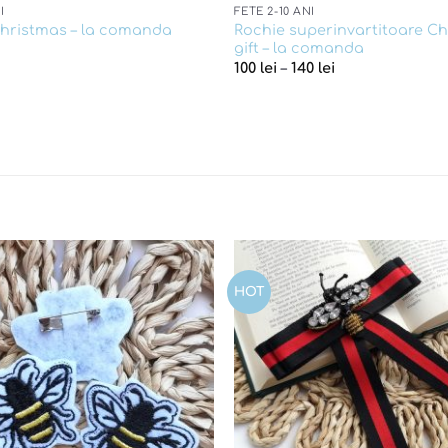
I
FETE 2-10 ANI
Rochie superinvartitoare C
hristmas – la comanda
gift – la comanda
100
lei
–
140
lei
HOT
Add to
wishlist