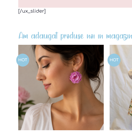
[/ux_slider]
Am adaugat produse noi in magazin
HOT
HOT
Add to
wishlist