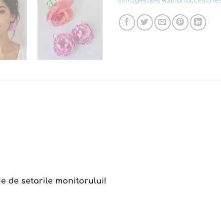
vintagestyle
,
womanaccesorie
ie de setarile monitorului!