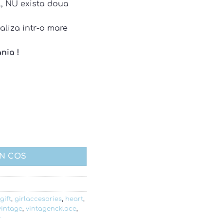
al, NU exista doua
aliza intr-o mare
nia !
amingo pink
IN COS
gift
,
girlaccesories
,
heart
,
vintage
,
vintagencklace
,