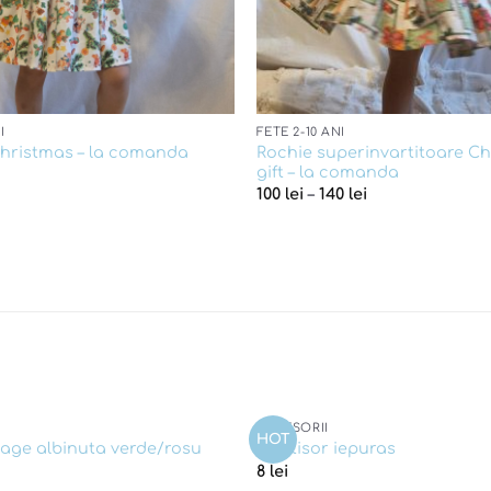
I
FETE 2-10 ANI
Rochie superinvartitoare C
hristmas – la comanda
gift – la comanda
100
lei
–
140
lei
ACCESORII
HOT
Add to
tage albinuta verde/rosu
Martisor iepuras
wishlist
8
lei