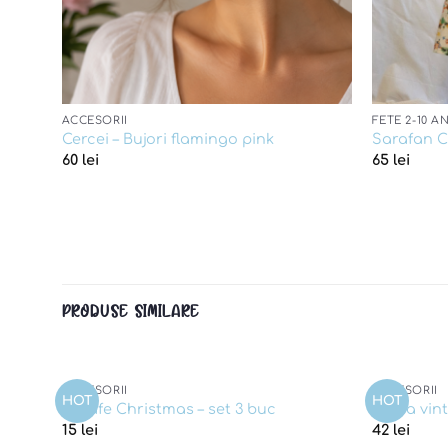
ACCESORII
FETE 2-10 AN
Cercei – Bujori flamingo pink
Sarafan C
60
lei
65
lei
PRODUSE SIMILARE
ACCESORII
ACCESORII
HOT
HOT
d to
Add to
Agrafe Christmas – set 3 buc
Brosa vin
shlist
wishlist
15
lei
42
lei