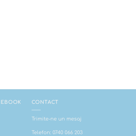
ACEBOOK
CONTACT
Trimite-ne un mesaj
Telefon:
0740 066 203