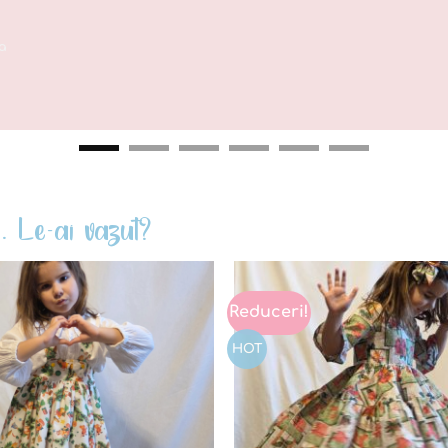
a
. Le-ai vazut?
Reduceri!
Add to
wishlist
HOT