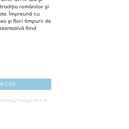
tradiția românilor și
ate. Împreună cu
a și flori timpurii de
zentativă fiind
za
IN COS
,
Colectii
,
Femei
,
Fete 2-10