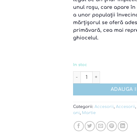
unul roșu, care apare în 
a unor populații învecin
mărțișorul se oferă adese
primăvară, cea mai repre
ghiocelul
.
In stoc
Cantitate Martisor buburu
ADAUGA 
Categorii:
Accesorii
,
Accesorii
ani
,
Martie