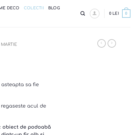
ME DECO
COLECTII
BLOG
0
0
LEI
MARTIE
asteapta sa fie
 regaseste acul de
c obiect de podoabă
dintr-un fir alb și