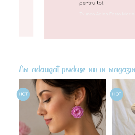
pentru tot!
Zvunca Adina Fosta Marin
Am adaugat produse noi in magazin
HOT
HOT
Add to
wishlist