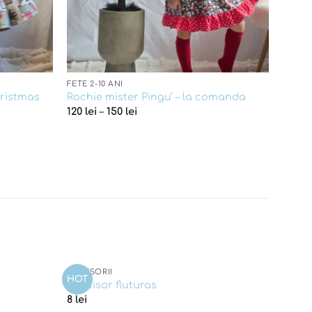
FETE 2-10 ANI
hristmas
Rochie mister Pingu’ – la comanda
120
lei
–
150
lei
ACCESORII
HOT
Add to
Add to
Martisor fluturas
wishlist
wishlist
8
lei