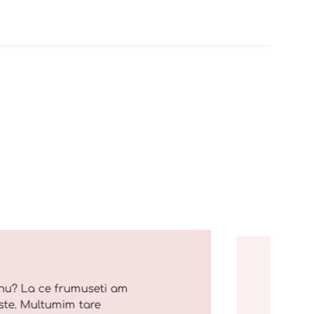
nu? La ce frumuseti am
ste. Multumim tare