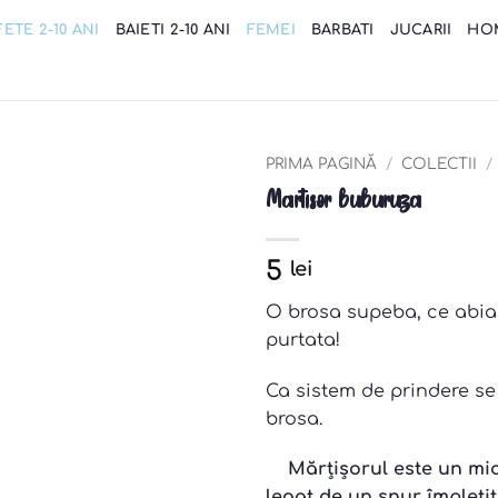
FETE 2-10 ANI
BAIETI 2-10 ANI
FEMEI
BARBATI
JUCARII
HO
PRIMA PAGINĂ
/
COLECTII
/
Martisor buburuza
Add to
wishlist
5
lei
O brosa supeba, ce abia 
purtata!
Ca sistem de prindere se
brosa.
Mărțișorul este un mi
legat de un șnur împletit 