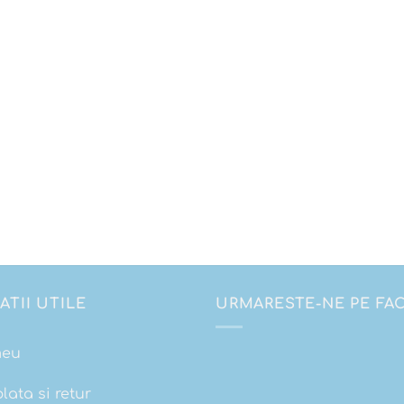
ATII UTILE
URMARESTE-NE PE F
meu
plata si retur