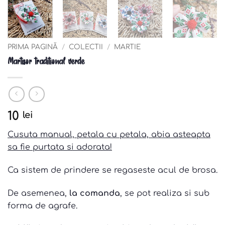
PRIMA PAGINĂ
/
COLECTII
/
MARTIE
Martisor traditional verde
10
lei
Cusuta manual, petala cu petala, abia asteapta
sa fie purtata si adorata!
Ca sistem de prindere se regaseste acul de brosa.
De asemenea,
la comanda
, se pot realiza si sub
forma de agrafe.