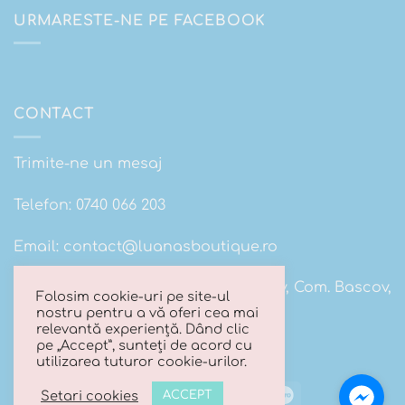
URMARESTE-NE PE FACEBOOK
CONTACT
Trimite-ne un mesaj
Telefon:
0740 066 203
Email:
contact@luanasboutique.ro
Adresa: Str. Scolii nr 16B, Sat. Bascov, Com. Bascov,
Folosim cookie-uri pe site-ul
Jud Arges
nostru pentru a vă oferi cea mai
relevantă experiență. Dând clic
pe „Accept”, sunteți de acord cu
utilizarea tuturor cookie-urilor.
Visa
MasterCard
Cash
Maestro
Setari cookies
ACCEPT