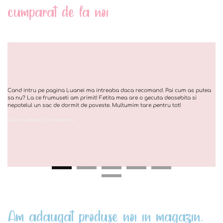
cumparat de la noi
Cand intru pe pagina Luanei ma intreaba daca recomand. Pai cum as putea
sa nu? La ce frumuseti am primit! Fetita mea are o gecuta deosebita si
nepotelul un sac de dormit de poveste. Multumim tare pentru tot!
Zvunca Adina Fosta Marina
Am adaugat produse noi in magazin.