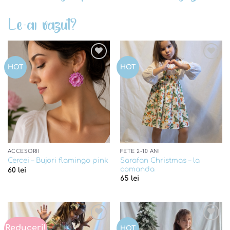
Le-ai vazut?
Add to
Add to
HOT
HOT
wishlist
wishlist
ACCESORII
FETE 2-10 ANI
Sarafan Christmas – la
Cercei – Bujori flamingo pink
comanda
60
lei
65
lei
Reduceri!
Add to
Add to
HOT