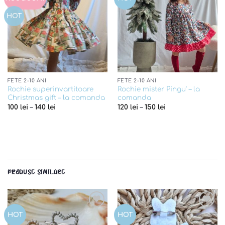
wishlist
wishlist
HOT
FETE 2-10 ANI
FETE 2-10 ANI
Rochie superinvartitoare
Rochie mister Pingu’ – la
Christmas gift – la comanda
comanda
100
lei
–
140
lei
120
lei
–
150
lei
PRODUSE SIMILARE
Add to
Add to
HOT
HOT
wishlist
wishlist