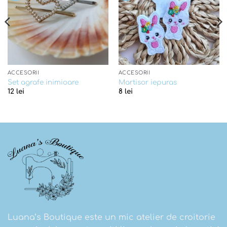
ACCESORII
ACCESORII
Set agrafe inimioare
Martisor iepuras
12
lei
8
lei
Luana’s Boutique este un mic atelier de croitorie