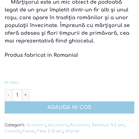
Mărțișorul este un mic obiect de podoabă
legat de un șnur împletit dintr-un fir alb și unul
roșu, care apare în tradiția românilor și a unor
populații învecinate. Împreună cu mărțișorul se
oferă adesea și flori timpurii de primăvară, cea
mai reprezentativă fiind ghiocelul
.
Produs fabricat in Romania!
In stoc
Cantitate Martisor traditional verde
ADAUGA IN COS
Categorii:
Accesorii
,
Accesorii
,
Accesorii
,
Bebelusi 0-2 ani
,
Colectii
,
Femei
,
Fete 2-10 ani
,
Martie