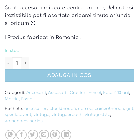
Sunt accesoriile ideale pentru oricine, delicate si
irezistibile pot fi asortate oricarei tinute oriunde
si oricum 🙂
! Produs fabricat in Romania !
In stoc
Cantitate Set agrafe cu perle si strasuri
ADAUGA IN COS
Categorii:
Accesorii
,
Accesorii
,
Craciun
,
Femei
,
Fete 2-10 ani
,
Martie
,
Paste
Etichete:
accesories
,
blackbrooch
,
cameo
,
cameobrooch
,
gift
,
specialevent
,
vintage
,
vintagebrooch
,
vintagestyle
,
womanaccesories