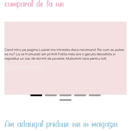
cumparat de la noi
Cand intru pe pagina Luanei ma intreaba daca recomand. Pai cum as putea
sa nu? La ce frumuseti am primit! Fetita mea are o gecuta deosebita si
nepotelul un sac de dormit de poveste. Multumim tare pentru tot!
Zvunca Adina Fosta Marina
Am adaugat produse noi in magazin.