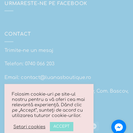
URMARESTE-NE PE FACEBOOK
CONTACT
Trimite-ne un mesaj
Telefon:
0740 066 203
Email:
contact@luanasboutique.ro
Adresa: Str. Scolii nr 16B, Sat. Bascov, Com. Bascov,
Folosim cookie-uri pe site-ul
Jud Arges
nostru pentru a vă oferi cea mai
relevantă experiență. Dând clic
pe „Accept”, sunteți de acord cu
utilizarea tuturor cookie-urilor.
Visa
MasterCard
Cash
Maestro
Setari cookies
ACCEPT
On