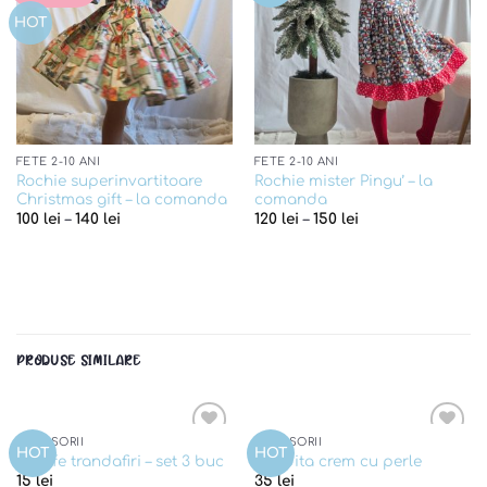
HOT
FETE 2-10 ANI
FETE 2-10 ANI
Rochie superinvartitoare
Rochie mister Pingu’ – la
Christmas gift – la comanda
comanda
100
lei
–
140
lei
120
lei
–
150
lei
PRODUSE SIMILARE
ACCESORII
ACCESORII
Add to
Add to
HOT
HOT
Agrafe trandafiri – set 3 buc
Fundita crem cu perle
wishlist
wishlist
15
lei
35
lei