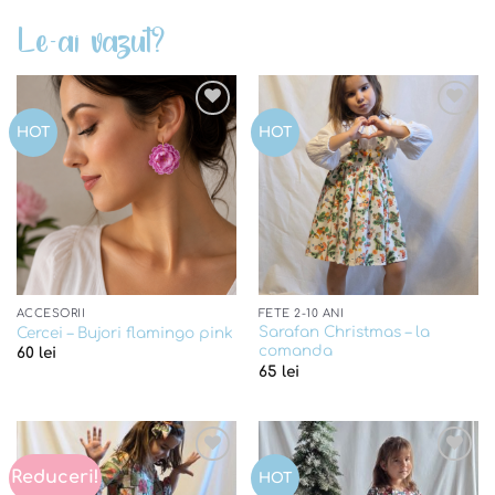
Le-ai vazut?
Add to
Add to
HOT
HOT
wishlist
wishlist
ACCESORII
FETE 2-10 ANI
Sarafan Christmas – la
Cercei – Bujori flamingo pink
comanda
60
lei
65
lei
Reduceri!
Add to
Add to
HOT
wishlist
wishlist