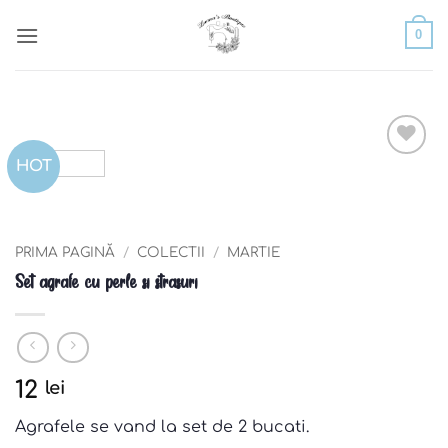
Skip
0
to
content
HOT
Add to
wishlist
PRIMA PAGINĂ
/
COLECTII
/
MARTIE
Set agrafe cu perle si strasuri
12
lei
Agrafele se vand la set de 2 bucati.