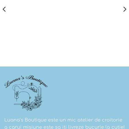
Luana’s Boutique este un mic atelier de croitorie
a carui misiune este sa iti livreze bucurie la cutie!