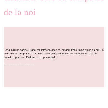
de la noi
Cand intru pe pagina Luanei ma intreaba daca recomand. Pai cum as putea sa nu? La
In
ce frumuseti am primit! Fetita mea are o gecuta deosebita si nepotelul un sac de
Pr
dormit de poveste. Multumim tare pentru tot!
Ca
Zvunca Adina Fosta Marina
Ni