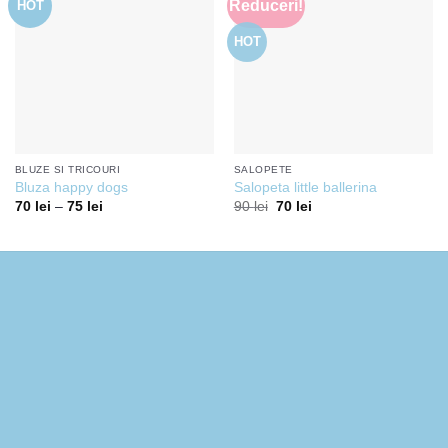
Reduceri!
HOT
Add to
Add to
wishlist
wishlist
HOT
BLUZE SI TRICOURI
SALOPETE
Bluza happy dogs
Salopeta little ballerina
Pretul
Pretul
70
lei
–
75
lei
90
lei
70
lei
initial
curent
a
este:
fost:
70 lei.
90 lei.