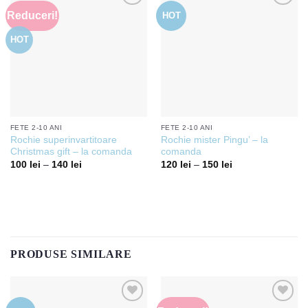
Reduceri!
HOT
Add to
Add to
wishlist
wishlist
HOT
FETE 2-10 ANI
FETE 2-10 ANI
Rochie superinvartitoare
Rochie mister Pingu’ – la
Christmas gift – la comanda
comanda
100
lei
–
140
lei
120
lei
–
150
lei
PRODUSE SIMILARE