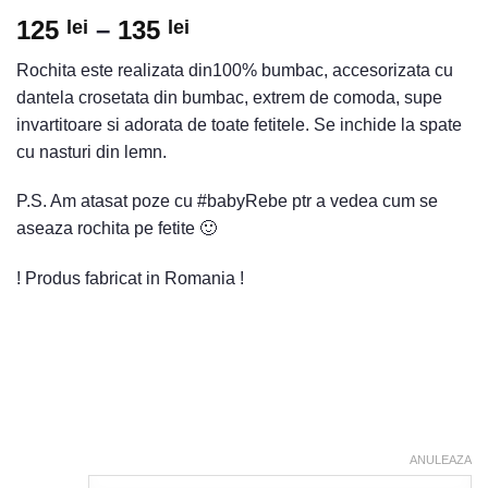
125
–
135
lei
lei
Rochita este realizata din100% bumbac, accesorizata cu
dantela crosetata din bumbac, extrem de comoda, supe
invartitoare si adorata de toate fetitele. Se inchide la spate
cu nasturi din lemn.
P.S. Am atasat poze cu #babyRebe ptr a vedea cum se
aseaza rochita pe fetite 🙂
! Produs fabricat in Romania !
ANULEAZA