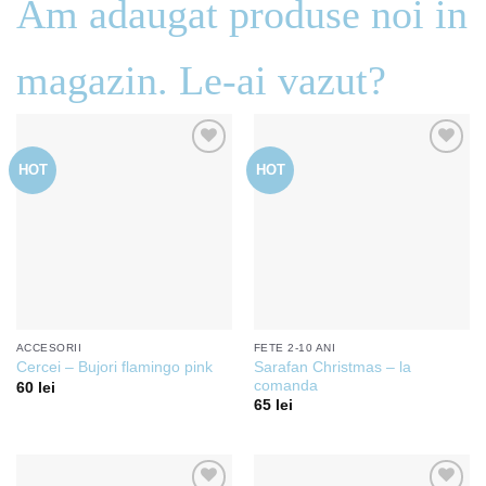
Am adaugat produse noi in
magazin. Le-ai vazut?
HOT
HOT
Add to
Add to
wishlist
wishlist
ACCESORII
FETE 2-10 ANI
Sarafan Christmas – la
Cercei – Bujori flamingo pink
comanda
60
lei
65
lei