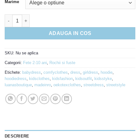
Marime
Cantitate Rochie Christmas flowers
ADAUGA IN COS
SKU:
Nu se aplica
Categorii:
Fete 2-10 ani
,
Rochii si fuste
Etichete:
babydress
,
comfyclothes
,
dress
,
girldress
,
hoodie
,
hoodiedress
,
kidsclothes
,
kidsfashion
,
kidsoutfit
,
kidsstyke
,
luanasboutique
,
madeinro
,
oekotexclothes
,
streetdress
,
streetstyle
DESCRIERE