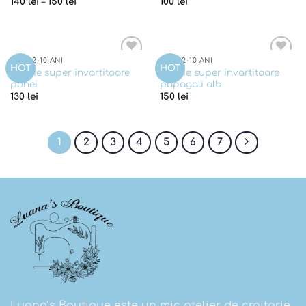
140
lei
–
150
lei
100
lei
FETE 2-10 ANI
FETE 2-10 ANI
Add to
Add to
HOT
HOT
Rochie super invartitoare
Rochie super invartitoare
wishlist
wishlist
ponei
papagali alb
130
lei
150
lei
1
2
3
4
5
6
7
Luana’s Boutique este un mic atelier de croitorie