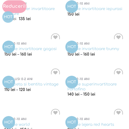
FETE 2-10 ANI
FETE 2-10 ANI
Reduceri!
Add to
Add to
HOT
Rochie super invartitoare
Rochie invartitoare iepurasi
wishlist
wishlist
padure
150
lei
HOT
Pretul
Pretul
150
lei
135
lei
initial
curent
a
este:
fost:
135 lei.
150 lei.
FETE 2-10 ANI
FETE 2-10 ANI
Add to
Add to
HOT
HOT
Rochie invartitoare gogosi
Rochie invartitoare bunny
wishlist
wishlist
150
lei
–
160
lei
150
lei
–
160
lei
BEBELUSI 0-2 ANI
FETE 2-10 ANI
Add to
Add to
HOT
HOT
Rochie superinvartitoare
Salopeta si bentita vintage
wishlist
wishlist
Portofino
110
lei
–
120
lei
140
lei
–
150
lei
FETE 2-10 ANI
FETE 2-10 ANI
Add to
Add to
HOT
HOT
Rochie world
Rochie lejera red hearts
wishlist
wishlist