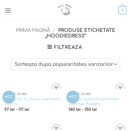
Skip
0
to
content
PRIMA PAGINĂ
/
PRODUSE ETICHETATE
„HOODIEDRESS”
FILTREAZA
FETE 2-10 ANI
FETE 2-10 ANI
Add to
Add to
HOT
HOT
Salopeta cu fusta pantalon
Rochie superinvartitoare
wishlist
wishlist
bunny
summer flowers
97
lei
–
117
lei
140
lei
–
150
lei