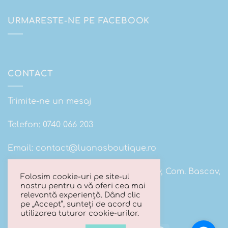
URMARESTE-NE PE FACEBOOK
CONTACT
Trimite-ne un mesaj
Telefon:
0740 066 203
Email:
contact@luanasboutique.ro
Adresa: Str. Scolii nr 16B, Sat. Bascov, Com. Bascov,
Folosim cookie-uri pe site-ul
Jud Arges
nostru pentru a vă oferi cea mai
relevantă experiență. Dând clic
pe „Accept”, sunteți de acord cu
utilizarea tuturor cookie-urilor.