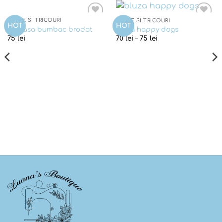
BLUZE SI TRICOURI
BLUZE SI TRICOURI
Add to
Add to
HOT
HOT
Camasa bumbac brodat
Bluza happy dogs
wishlist
wishlist
75
lei
70
lei
–
75
lei