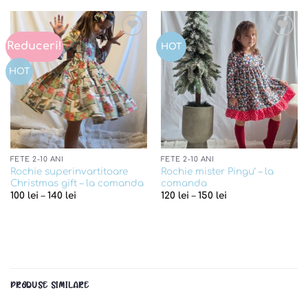
Reduceri!
Add to
Add to
HOT
wishlist
wishlist
HOT
FETE 2-10 ANI
FETE 2-10 ANI
Rochie superinvartitoare
Rochie mister Pingu’ – la
Christmas gift – la comanda
comanda
100
lei
–
140
lei
120
lei
–
150
lei
PRODUSE SIMILARE