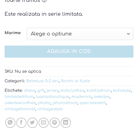
foarte frumos 🙂
Este realizata in serie limitata.
Marime
ADAUGA IN COS
SKU:
Nu se aplica
Categorii:
Bebelusi 0-2 ani
,
Rochii si fuste
Etichete:
dress
,
gift
,
jersey
,
kidsclothes
,
kidsfashion
,
kidsstyle
,
limitededition
,
luanasboutique
,
madeinro
,
oekotex
,
oekotexclothes
,
photo
,
photoshoot
,
specialevent
,
vintagebonnet
,
vintagestyle