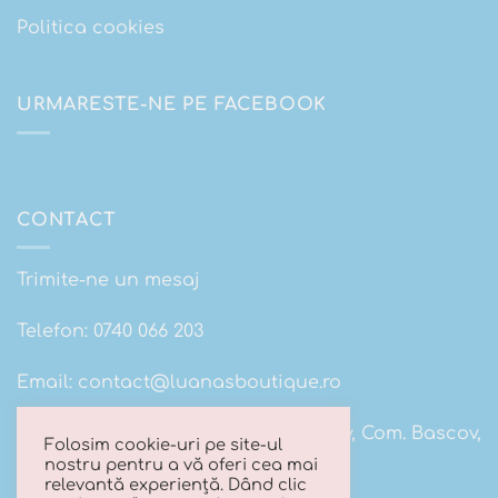
Politica cookies
URMARESTE-NE PE FACEBOOK
CONTACT
Trimite-ne un mesaj
Telefon:
0740 066 203
Email:
contact@luanasboutique.ro
Adresa: Str. Scolii nr 16B, Sat. Bascov, Com. Bascov,
Folosim cookie-uri pe site-ul
Jud Arges
nostru pentru a vă oferi cea mai
relevantă experiență. Dând clic