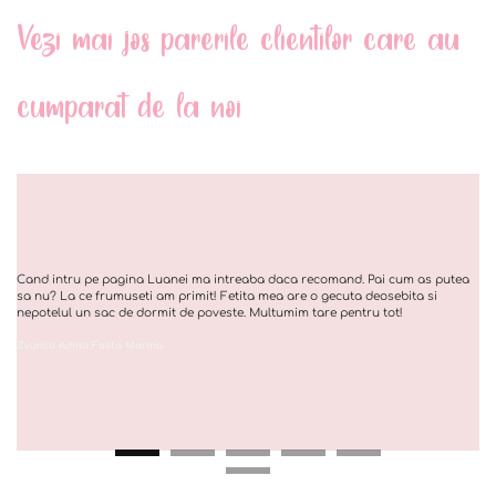
Vezi mai jos parerile clientilor care au
cumparat de la noi
Cand intru pe pagina Luanei ma intreaba daca recomand. Pai cum as putea
sa nu? La ce frumuseti am primit! Fetita mea are o gecuta deosebita si
nepotelul un sac de dormit de poveste. Multumim tare pentru tot!
Zvunca Adina Fosta Marina