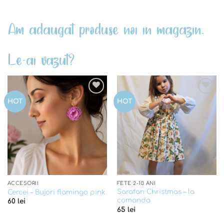
Am adaugat produse noi in magazin.
Le-ai vazut?
Add to
Add to
HOT
HOT
wishlist
wishlist
ACCESORII
FETE 2-10 ANI
Sarafan Christmas – la
Cercei – Bujori flamingo pink
comanda
60
lei
65
lei