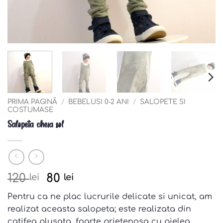
PRIMA PAGINĂ
/
BEBELUSI 0-2 ANI
/
SALOPETE SI
COSTUMASE
Salopeta cheia sol
Pretul
Pretul
120
80
lei
lei
initial
curent
Pentru ca ne plac lucrurile delicate si unicat, am
a
este:
realizat aceasta salopeta; este realizata din
fost:
80 lei.
catifea plusata, foarte prietenosa cu pielea