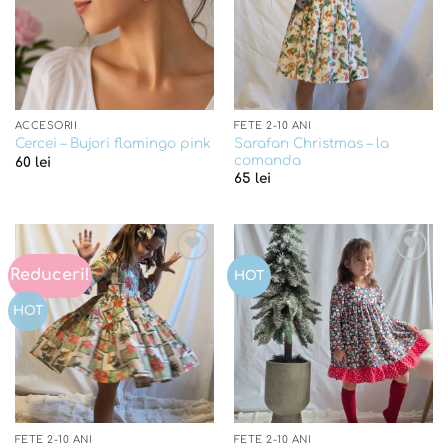
ACCESORII
FETE 2-10 ANI
Sarafan Christmas – la
Cercei – Bujori flamingo pink
comanda
60
lei
65
lei
Reduceri!
Add to
Add to
HOT
wishlist
wishlist
HOT
FETE 2-10 ANI
FETE 2-10 ANI