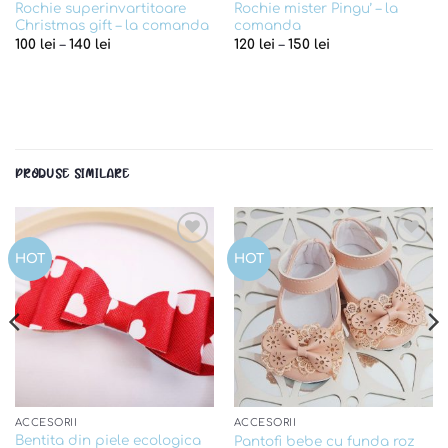
Rochie superinvartitoare
Rochie mister Pingu’ – la
Christmas gift – la comanda
comanda
100
lei
–
140
lei
120
lei
–
150
lei
PRODUSE SIMILARE
Add to
Add to
HOT
HOT
wishlist
wishlist
ACCESORII
ACCESORII
Bentita din piele ecologica
Pantofi bebe cu funda roz