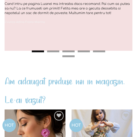
Cand intru pe pagina Luanei ma intreaba daca recomand. Pai cum as putea
sa nu? La ce frumuseti am primit! Fetita mea are o gecuta deosebita si
nepotelul un sac de dormit de poveste. Multumim tare pentru tot!
Zvunca Adina Fosta Marina
Am adaugat produse noi in magazin.
Le-ai vazut?
Add to
Add to
HOT
HOT
wishlist
wishlist