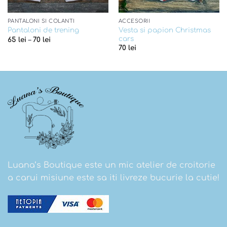
PANTALONI SI COLANTI
ACCESORII
Vesta si papion Christmas
Pantaloni de trening
cars
65
lei
–
70
lei
70
lei
Luana’s Boutique este un mic atelier de croitorie
a carui misiune este sa iti livreze bucurie la cutie!