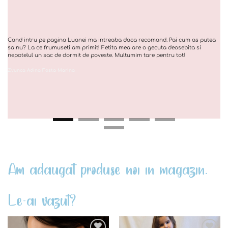
Cand intru pe pagina Luanei ma intreaba daca recomand. Pai cum as putea
sa nu? La ce frumuseti am primit! Fetita mea are o gecuta deosebita si
nepotelul un sac de dormit de poveste. Multumim tare pentru tot!
Zvunca Adina Fosta Marina
Am adaugat produse noi in magazin.
Le-ai vazut?