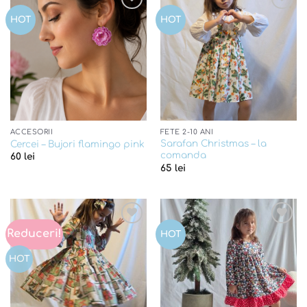
Add to
Add to
HOT
HOT
wishlist
wishlist
ACCESORII
FETE 2-10 ANI
Sarafan Christmas – la
Cercei – Bujori flamingo pink
comanda
60
lei
65
lei
Reduceri!
Add to
Add to
HOT
wishlist
wishlist
HOT