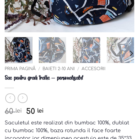
PRIMA PAGINĂ
/
BAIETI 2-10 ANI
/
ACCESORII
Sac pentru gradi traffic – personalizabil
Pretul
Pretul
60
50
lei
lei
initial
curent
Saculetul este realizat din bumbac 100%, dublat
a
este:
cu bumbac 100%, baza rotunda il face foarte
fost:
50 lei.
incapator, iar dimeniunea acestuia este de 35*33