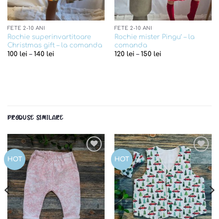
FETE 2-10 ANI
FETE 2-10 ANI
Rochie superinvartitoare
Rochie mister Pingu’ – la
Christmas gift – la comanda
comanda
100
lei
–
140
lei
120
lei
–
150
lei
PRODUSE SIMILARE
Add to
Add to
HOT
HOT
wishlist
wishlist