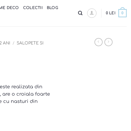
ME DECO
COLECTII
BLOG
0
0
LEI
2 ANI
/
SALOPETE SI
este realizata din
, are o croiala foarte
te cu nasturi din