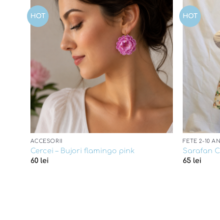
HOT
HOT
Add to
wishlist
ACCESORII
FETE 2-10 AN
Cercei – Bujori flamingo pink
Sarafan C
60
lei
65
lei