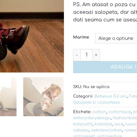
P.S. Am atasat o poza c
aceeasi salopeta, dar al
dati seama cum se aseaz
Marime
Cantitate Salopeta vintage
ADAUGA 
SKU:
Nu se aplica
Categorii:
Bebelusi 0-2 ani
,
Fete
Salopete si costumase
Etichete:
cotton
,
cottonlace
,
e
embroiderydesign
,
fashionkids
kidsoutfit
,
kidsstyle
,
lace
,
luan
oekotex
,
oekotexclothes
,
roman
vintageset
,
vintagestyle