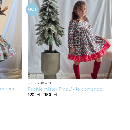
HOT
Add to
Add to
wishlist
wishlist
FETE 2-10 ANI
hristmas
Rochie mister Pingu’ – la comanda
120
lei
–
150
lei