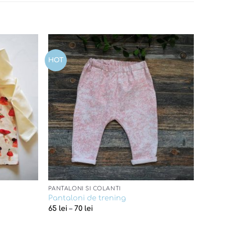
HOT
Add to
Add to
wishlist
wishlist
PANTALONI SI COLANTI
Pantaloni de trening
65
lei
–
70
lei