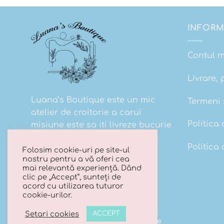
INFORM
Contul 
Livrare, 
Luana’s Boutique este un mic
Termeni s
atelier de croitorie a carui
Politica 
misiune este sa iti livreze bucurie
la cutie!
Politica
Folosim cookie-uri pe site-ul
nostru pentru a vă oferi cea
mai relevantă experiență. Dând
clic pe „Accept”, sunteți de
acord cu utilizarea tuturor
cookie-urilor.
Setari cookies
ACCEPT
Copyright 2026 ©
Luana's Boutique