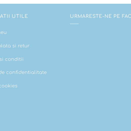
ATII UTILE
URMARESTE-NE PE F
meu
plata si retur
i conditii
de confidentialitate
 cookies