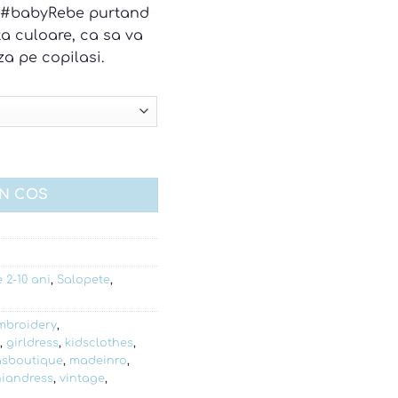
u #babyRebe purtand
ta culoare, ca sa va
a pe copilasi.
IN COS
 2-10 ani
,
Salopete
,
mbroidery
,
,
girldress
,
kidsclothes
,
asboutique
,
madeinro
,
iandress
,
vintage
,