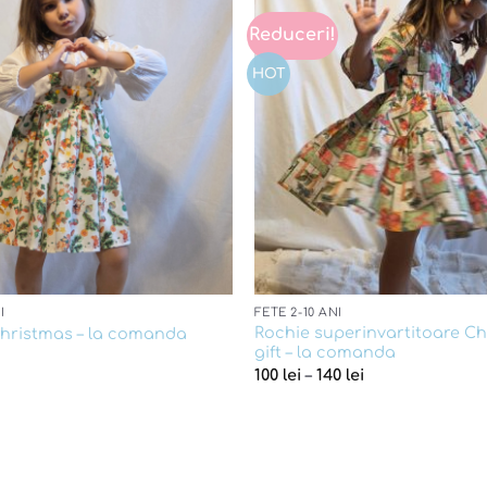
Reduceri!
Add to
wishlist
HOT
I
FETE 2-10 ANI
Rochie superinvartitoare C
hristmas – la comanda
gift – la comanda
100
lei
–
140
lei