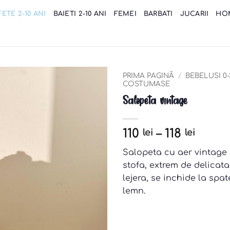
FETE 2-10 ANI
BAIETI 2-10 ANI
FEMEI
BARBATI
JUCARII
HO
PRIMA PAGINĂ
/
BEBELUSI 0-
COSTUMASE
Salopeta vintage
Add to
wishlist
110
–
118
lei
lei
Salopeta cu aer vintage 
stofa, extrem de delicata
lejera, se inchide la spa
lemn.