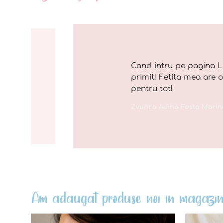
Cand intru pe pagina L
primit! Fetita mea are 
pentru tot!
Zvunca Adina Fosta Marin
Am adaugat produse noi in magazin