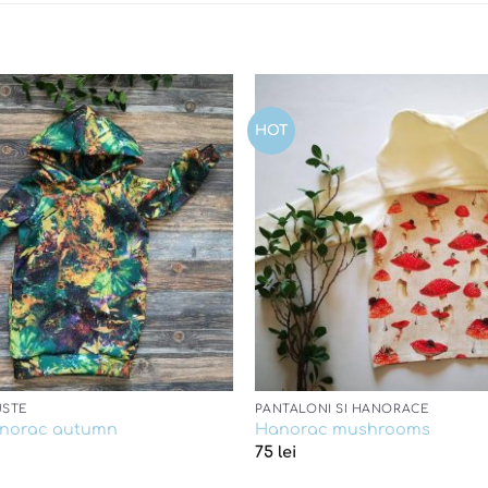
HOT
Add to
wishlist
USTE
PANTALONI SI HANORACE
anorac autumn
Hanorac mushrooms
75
lei