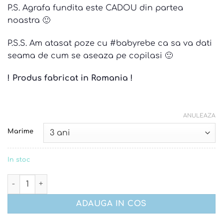
P.S. Agrafa fundita este CADOU din partea
noastra 🙂
P.S.S. Am atasat poze cu #babyrebe ca sa va dati
seama de cum se aseaza pe copilasi 🙂
! Produs fabricat in Romania !
ANULEAZA
Marime
In stoc
Cantitate Set pepenasi
ADAUGA IN COS