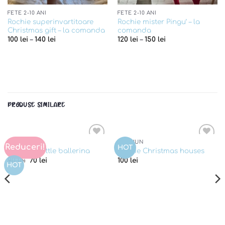
FETE 2-10 ANI
FETE 2-10 ANI
Rochie superinvartitoare
Rochie mister Pingu’ – la
Christmas gift – la comanda
comanda
100
lei
–
140
lei
120
lei
–
150
lei
PRODUSE SIMILARE
SALOPETE
CRACIUN
Reduceri!
Add to
Add to
HOT
Salopeta little ballerina
Rochie Christmas houses
wishlist
wishlist
Pretul
Pretul
90
lei
70
lei
100
lei
HOT
initial
curent
a
este:
fost:
70 lei.
90 lei.