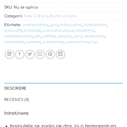
SKU:
Nu se aplica
Categorii:
Fete 2-10 ani
,
Rochii si fuste
Etichete:
comfyclothes
,
girls
,
kidsclothes
,
kidsfashion
,
kidsoutfit
,
kidsstyke
,
luanasboutique
,
madeinro
,
oekotexclothes
,
set
,
setfete
,
setvara
,
skirt
,
streetdress
,
streetstyle
,
summer
,
summerset
,
summertime
,
top
DESCRIERE
RECENZII (0)
Intretinere:
hainutele se spala pe dos, la o termperatura