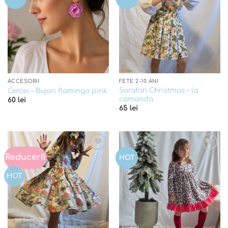
wishlist
wishlist
ACCESORII
FETE 2-10 ANI
Sarafan Christmas – la
Cercei – Bujori flamingo pink
comanda
60
lei
65
lei
Reduceri!
Add to
Add to
HOT
wishlist
wishlist
HOT