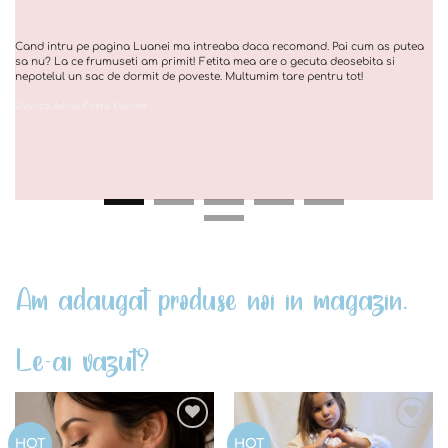
Cand intru pe pagina Luanei ma intreaba daca recomand. Pai cum as putea
sa nu? La ce frumuseti am primit! Fetita mea are o gecuta deosebita si
nepotelul un sac de dormit de poveste. Multumim tare pentru tot!
Zvunca Adina Fosta Marina
Am adaugat produse noi in magazin.
Le-ai vazut?
Add to
Add to
HOT
HOT