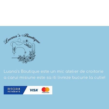
Luana’s Boutique este un mic atelier de croitorie
a carui misiune este sa iti livreze bucurie la cutie!