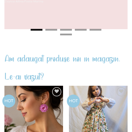
Zvunca Adina Fosta Marina
Am adaugat produse noi in magazin.
Le-ai vazut?
Add to
Add to
HOT
HOT
wishlist
wishlist