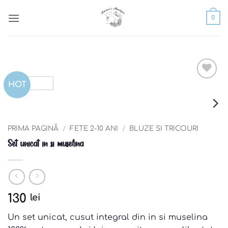
Skip
0
to
content
HOT
Add to
wishlist
PRIMA PAGINĂ
/
FETE 2-10 ANI
/
BLUZE SI TRICOURI
Set unicat in si muselina
130
lei
Un set unicat, cusut integral din in si muselina