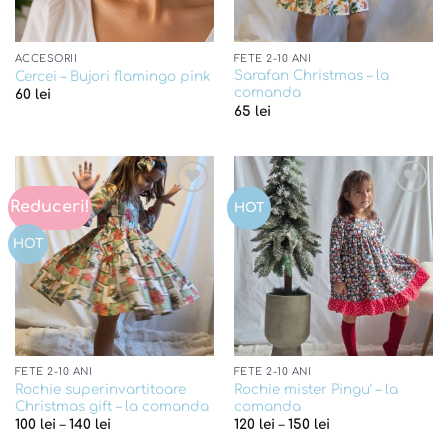
ACCESORII
FETE 2-10 ANI
Sarafan Christmas – la
Cercei – Bujori flamingo pink
comanda
60
lei
65
lei
Reduceri!
Add to
Add to
HOT
wishlist
wishlist
HOT
FETE 2-10 ANI
FETE 2-10 ANI
Rochie superinvartitoare
Rochie mister Pingu’ – la
Christmas gift – la comanda
comanda
100
lei
–
140
lei
120
lei
–
150
lei