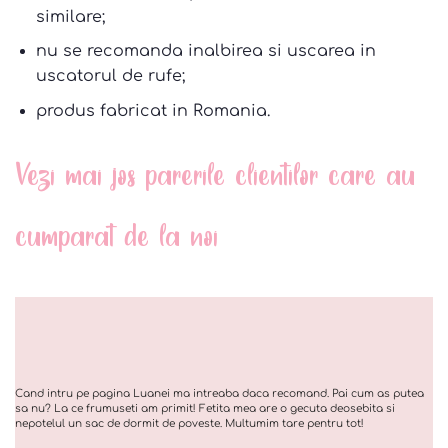
similare;
nu se recomanda inalbirea si uscarea in
uscatorul de rufe;
produs fabricat in Romania.
Vezi mai jos parerile clientilor care au
cumparat de la noi
Cand intru pe pagina Luanei ma intreaba daca recomand. Pai cum as putea
sa nu? La ce frumuseti am primit! Fetita mea are o gecuta deosebita si
nepotelul un sac de dormit de poveste. Multumim tare pentru tot!