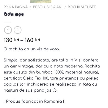
PRIMA PAGINĂ
/
BEBELUSI 0-2 ANI
/
ROCHII SI FUSTE
Rochie gogosi
130
–
160
lei
lei
O rochita ca un vis de vara.
Simpla, dar sofisticata, are talia in V si confera
un aer vintage, dar cu o nota moderna. Rochita
este cusuta din bumbac 100%, material natural,
certificat Oeko Tex 100, tare prietenos cu pielea
copilasilor, inchiderea se realizeaza in fata cu
nasturi de sus pana jos 🙂
! Produs fabricat in Romania !