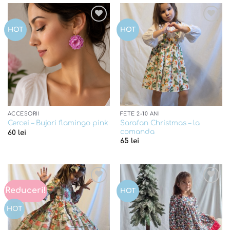
Add to
Add to
HOT
HOT
wishlist
wishlist
ACCESORII
FETE 2-10 ANI
Sarafan Christmas – la
Cercei – Bujori flamingo pink
comanda
60
lei
65
lei
Reduceri!
Add to
Add to
HOT
wishlist
wishlist
HOT