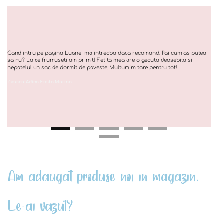
Cand intru pe pagina Luanei ma intreaba daca recomand. Pai cum as putea
sa nu? La ce frumuseti am primit! Fetita mea are o gecuta deosebita si
nepotelul un sac de dormit de poveste. Multumim tare pentru tot!
Zvunca Adina Fosta Marina
Am adaugat produse noi in magazin.
Le-ai vazut?