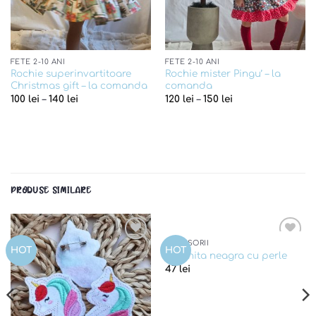
FETE 2-10 ANI
FETE 2-10 ANI
Rochie superinvartitoare
Rochie mister Pingu’ – la
Christmas gift – la comanda
comanda
100
lei
–
140
lei
120
lei
–
150
lei
PRODUSE SIMILARE
ACCESORII
Add to
Add to
HOT
HOT
Coronita neagra cu perle
wishlist
wishlist
47
lei