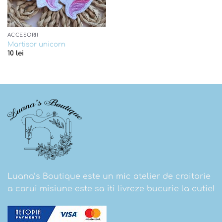
ACCESORII
Martisor unicorn
10
lei
Luana’s Boutique este un mic atelier de croitorie
a carui misiune este sa iti livreze bucurie la cutie!