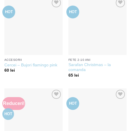
HOT
HOT
Add to
Add to
wishlist
wishlist
ACCESORII
FETE 2-10 ANI
Sarafan Christmas – la
Cercei – Bujori flamingo pink
comanda
60
lei
65
lei
Reduceri!
HOT
Add to
Add to
wishlist
wishlist
HOT