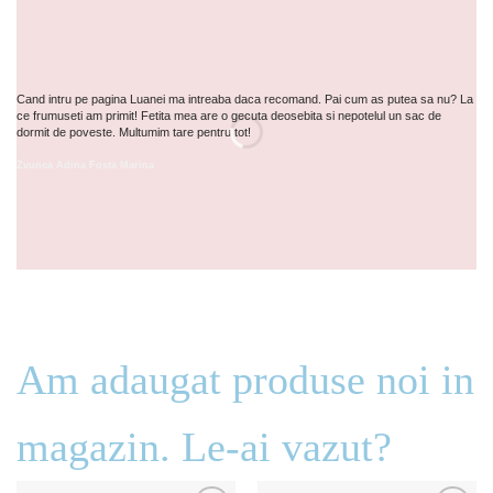
Cand intru pe pagina Luanei ma intreaba daca recomand. Pai cum as putea sa nu? La
In
ce frumuseti am primit! Fetita mea are o gecuta deosebita si nepotelul un sac de
Pr
dormit de poveste. Multumim tare pentru tot!
Ca
Zvunca Adina Fosta Marina
Ni
Am adaugat produse noi in
magazin. Le-ai vazut?