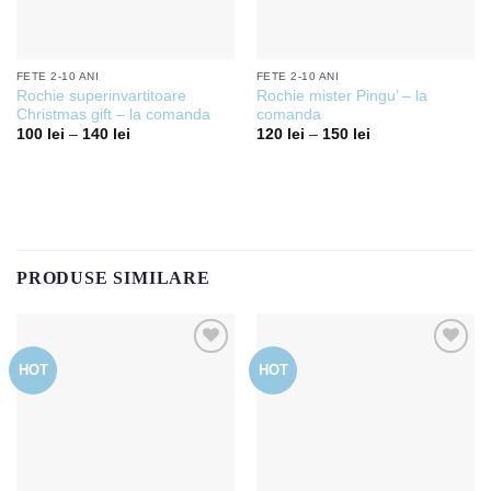
FETE 2-10 ANI
FETE 2-10 ANI
Rochie superinvartitoare
Rochie mister Pingu’ – la
Christmas gift – la comanda
comanda
100
lei
–
140
lei
120
lei
–
150
lei
PRODUSE SIMILARE
HOT
HOT
Add to
Add to
wishlist
wishlist