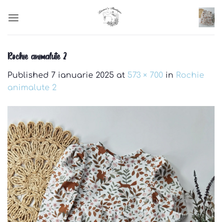
Skip
to
content
Rochie animalute 2
Published
7 ianuarie 2025
at
573 × 700
in
Rochie
animalute 2