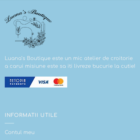
Luana’s Boutique este un mic atelier de croitorie
a carui misiune este sa iti livreze bucurie la cutie!
INFORMATII UTILE
Contul meu