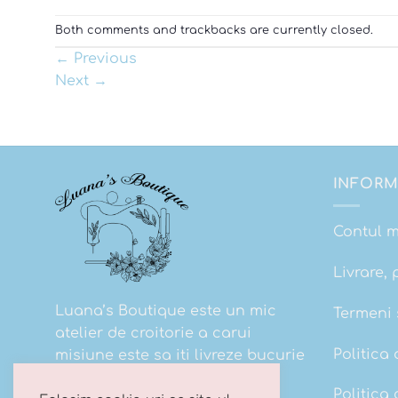
Both comments and trackbacks are currently closed.
←
Previous
Next
→
INFORM
Contul 
Livrare, 
Luana’s Boutique este un mic
Termeni s
atelier de croitorie a carui
Politica 
misiune este sa iti livreze bucurie
la cutie!
Politica