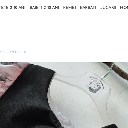
FETE 2-10 ANI
BAIETI 2-10 ANI
FEMEI
BARBATI
JUCARII
HO
e balerine 6