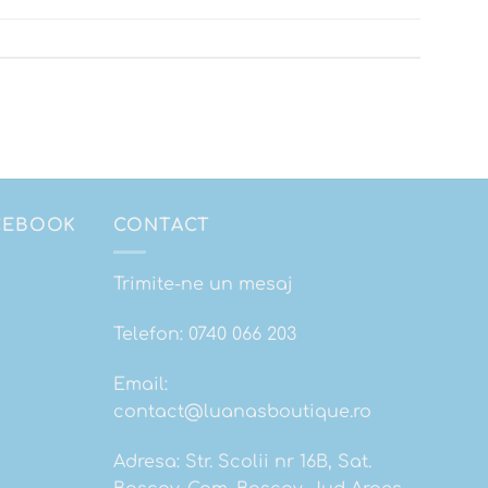
ACEBOOK
CONTACT
Trimite-ne un mesaj
Telefon:
0740 066 203
Email:
contact@luanasboutique.ro
Adresa: Str. Scolii nr 16B, Sat.