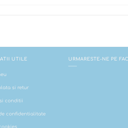
ATII UTILE
URMARESTE-NE PE F
meu
plata si retur
i conditii
de confidentialitate
 cookies