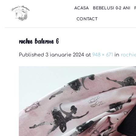
Skip
ACASA
BEBELUSI 0-2 ANI
to
content
CONTACT
rochie balerine 6
Published
3 ianuarie 2024
at
948 × 671
in
rochi