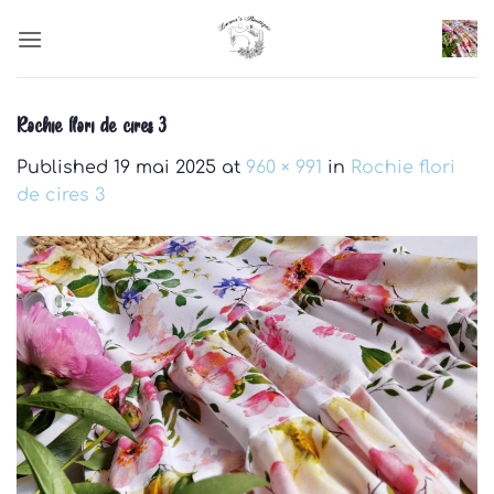
Skip
to
content
Rochie flori de cires 3
Published
19 mai 2025
at
960 × 991
in
Rochie flori
de cires 3