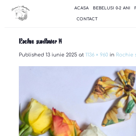
Skip
ACASA
BEBELUSI 0-2 ANI
to
content
CONTACT
Rochie sunflower 14
Published
13 iunie 2025
at
1136 × 960
in
Rochie 