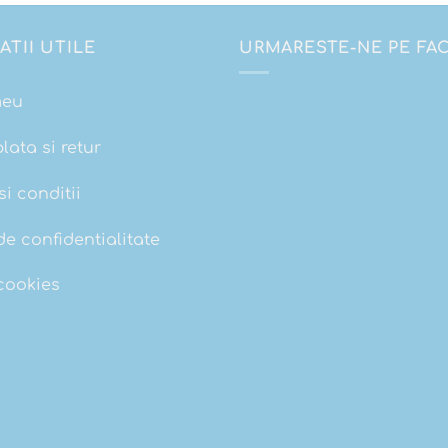
ATII UTILE
URMARESTE-NE PE F
meu
plata si retur
i conditii
de confidentialitate
 cookies