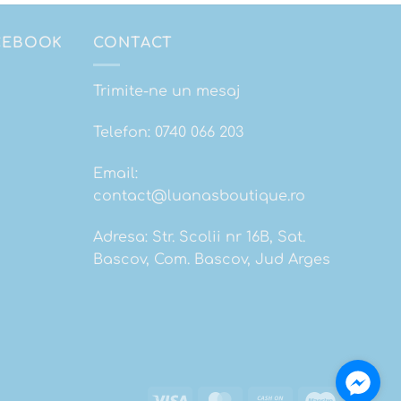
ACEBOOK
CONTACT
Trimite-ne un mesaj
Telefon:
0740 066 203
Email:
contact@luanasboutique.ro
Adresa: Str. Scolii nr 16B, Sat.
Bascov, Com. Bascov, Jud Arges
Visa
MasterCard
Cash
Maestro