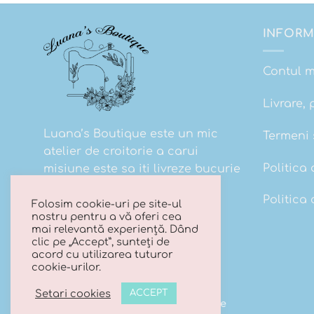
INFORM
Contul 
Livrare, 
Luana’s Boutique este un mic
Termeni s
atelier de croitorie a carui
Politica 
misiune este sa iti livreze bucurie
la cutie!
Politica
Folosim cookie-uri pe site-ul
nostru pentru a vă oferi cea
mai relevantă experiență. Dând
clic pe „Accept”, sunteți de
acord cu utilizarea tuturor
cookie-urilor.
Setari cookies
ACCEPT
Copyright 2026 ©
Luana's Boutique