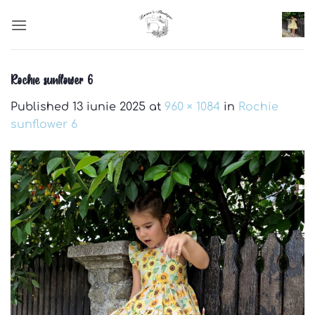
Skip
to
content
Rochie sunflower 6
Published
13 iunie 2025
at
960 × 1084
in
Rochie
sunflower 6