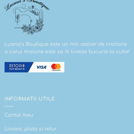
Luana’s Boutique este un mic atelier de croitorie
a carui misiune este sa iti livreze bucurie la cutie!
INFORMATII UTILE
Contul meu
Livrare, plata si retur