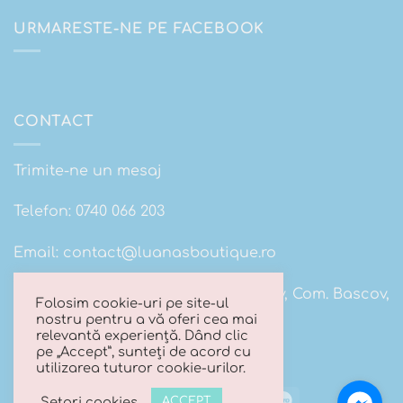
URMARESTE-NE PE FACEBOOK
CONTACT
Trimite-ne un mesaj
Telefon:
0740 066 203
Email:
contact@luanasboutique.ro
Adresa: Str. Scolii nr 16B, Sat. Bascov, Com. Bascov,
Folosim cookie-uri pe site-ul
Jud Arges
nostru pentru a vă oferi cea mai
relevantă experiență. Dând clic
pe „Accept”, sunteți de acord cu
utilizarea tuturor cookie-urilor.
Visa
MasterCard
Cash
Maestro
Setari cookies
ACCEPT