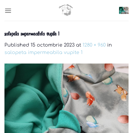
Skip
to
content
salopeta impermeabila vupite 1
Published
15 octombrie 2023
at
1280 × 960
in
salopeta impermeabila vupite 1