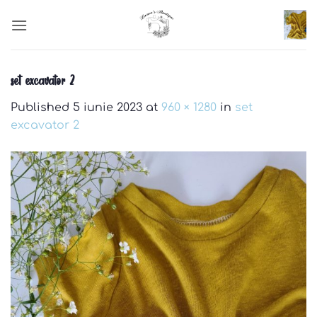
Skip
to
content
set excavator 2
Published
5 iunie 2023
at
960 × 1280
in
set
excavator 2