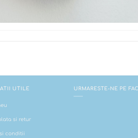
ATII UTILE
URMARESTE-NE PE F
meu
plata si retur
i conditii