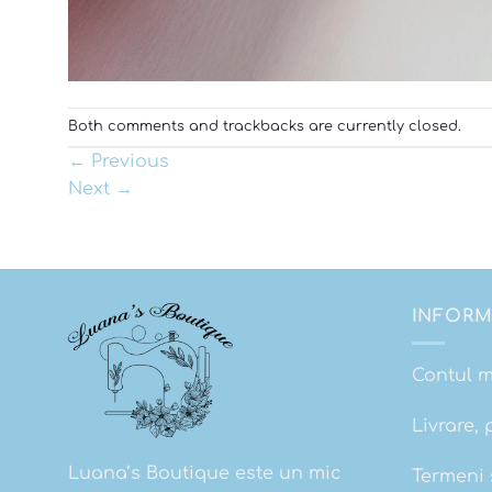
Both comments and trackbacks are currently closed.
←
Previous
Next
→
INFORM
Contul 
Livrare, 
Luana’s Boutique este un mic
Termeni s