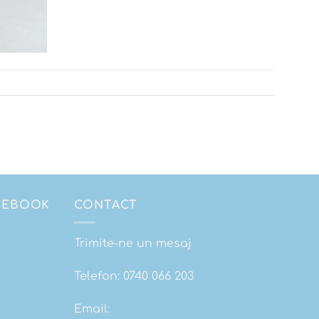
ACEBOOK
CONTACT
Trimite-ne un mesaj
Telefon:
0740 066 203
Email: