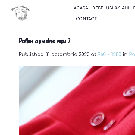
Skip
ACASA
BEBELUSI 0-2 ANI
to
content
CONTACT
Palton asimetric rosu 2
Published
31 octombrie 2023
at
960 × 1280
in
Pa