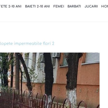
FETE 2-10 ANI
BAIETI 2-10 ANI
FEMEI
BARBATI
JUCARII
HO
lopete impermeabile flori 2