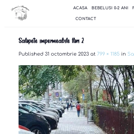
Skip
ACASA
BEBELUSI 0-2 ANI
to
content
CONTACT
Salopete impermeabile flori 2
Published
31 octombrie 2023
at
799 × 1185
in
Sa