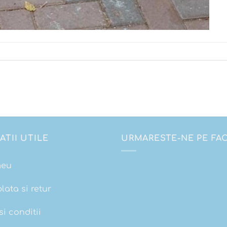
ATII UTILE
URMARESTE-NE PE F
meu
plata si retur
i conditii