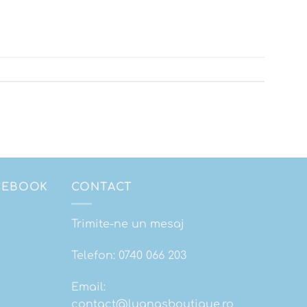
ACEBOOK
CONTACT
Trimite-ne un mesaj
Telefon:
0740 066 203
Email:
contact@luanasboutique.ro