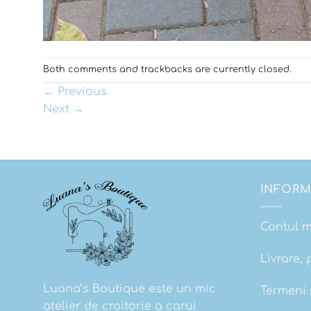
Both comments and trackbacks are currently closed.
←
Previous
Next
→
INFORM
Contul 
Livrare, 
Luana’s Boutique este un mic
Termeni s
atelier de croitorie a carui