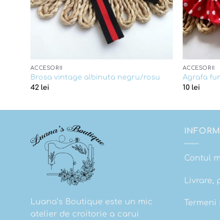
ACCESORII
ACCESORII
Brosa vintage albinuta negru/rosu
Agrafa fu
42
lei
10
lei
INFORM
Contul 
Livrare, 
Luana’s Boutique este un mic
Termeni s
atelier de croitorie a carui