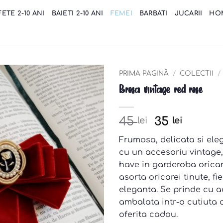
FETE 2-10 ANI
BAIETI 2-10 ANI
FEMEI
BARBATI
JUCARII
HO
PRIMA PAGINĂ
/
COLECTII
/
Brosa vintage red rose
Add to
wishlist
Pretul
Pretul
45
35
lei
lei
initial
curent
Frumosa, delicata si ele
a
este:
cu un accesoriu vintage,
fost:
35 lei.
have in garderoba oricar
45 lei.
asorta oricarei tinute, f
eleganta. Se prinde cu a
ambalata intr-o cutiuta a
oferita cadou.