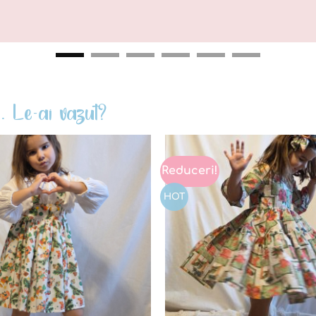
. Le-ai vazut?
Reduceri!
Add to
wishlist
HOT