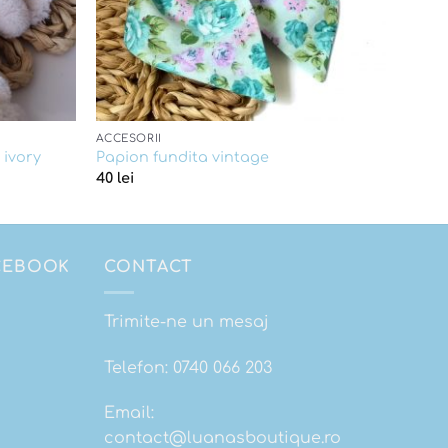
ACCESORII
 ivory
Papion fundita vintage
40
lei
ACEBOOK
CONTACT
Trimite-ne un mesaj
Telefon:
0740 066 203
Email:
contact@luanasboutique.ro