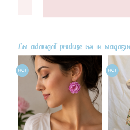
Am adaugat produse noi in magazin
HOT
HOT
Add to
wishlist