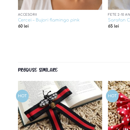
ACCESORII
FETE 2-10 AN
Cercei – Bujori flamingo pink
Sarafan C
60
lei
65
lei
PRODUSE SIMILARE
HOT
HOT
d to
Add to
shlist
wishlist