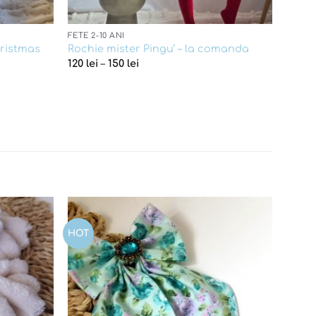
FETE 2-10 ANI
hristmas
Rochie mister Pingu’ – la comanda
120
lei
–
150
lei
HOT
Add to
Add to
wishlist
wishlist