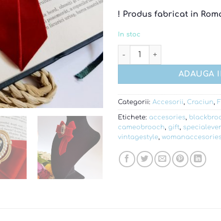
! Produs fabricat in Rom
In stoc
Cantitate Brosa vintage red
ADAUGA 
Categorii:
Accesorii
,
Craciun
,
F
Etichete:
accesories
,
blackbro
cameobrooch
,
gift
,
specialeve
vintagestyle
,
womanaccesorie