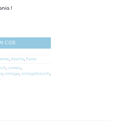
ania !
 rose
IN COS
emei
,
Martie
,
Paste
och
,
cameo
,
nt
,
vintage
,
vintagebrooch
,
s