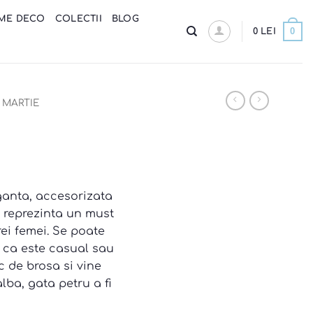
ME DECO
COLECTII
BLOG
0
0
LEI
MARTIE
ganta, accesorizata
 reprezinta un must
ei femei. Se poate
ie ca este casual sau
c de brosa si vine
lba, gata petru a fi