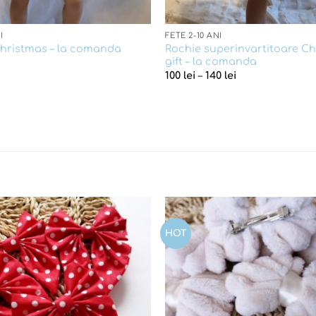
I
FETE 2-10 ANI
Rochie superinvartitoare C
hristmas – la comanda
gift – la comanda
100
lei
–
140
lei
HOT
Add to
wishlist