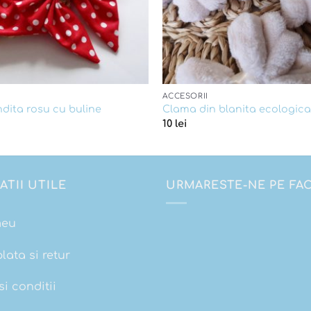
ACCESORII
ndita rosu cu buline
Clama din blanita ecologica
10
lei
ATII UTILE
URMARESTE-NE PE F
meu
plata si retur
i conditii