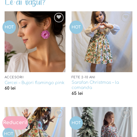
Le-ai vazut?
Add to
Add to
HOT
HOT
wishlist
wishlist
ACCESORII
FETE 2-10 ANI
Sarafan Christmas – la
Cercei – Bujori flamingo pink
comanda
60
lei
65
lei
Reduceri!
Add to
Add to
HOT
wishlist
wishlist
HOT