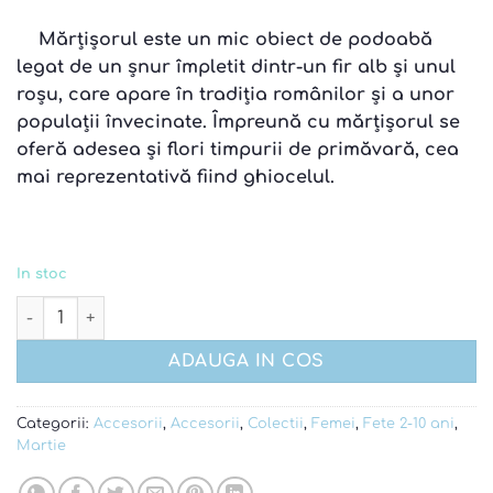
Mărțișorul este un mic obiect de podoabă
legat de un șnur împletit dintr-un fir alb și unul
roșu, care apare în tradiția românilor și a unor
populații învecinate. Împreună cu mărțișorul se
oferă adesea și flori timpurii de primăvară, cea
mai reprezentativă fiind ghiocelul
.
In stoc
Cantitate Martisor pisica turquoise - brosa si pandantiv
ADAUGA IN COS
Categorii:
Accesorii
,
Accesorii
,
Colectii
,
Femei
,
Fete 2-10 ani
,
Martie