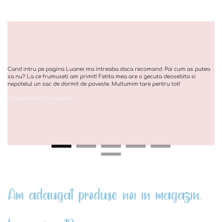
Cand intru pe pagina Luanei ma intreaba daca recomand. Pai cum as putea
sa nu? La ce frumuseti am primit! Fetita mea are o gecuta deosebita si
nepotelul un sac de dormit de poveste. Multumim tare pentru tot!
Zvunca Adina Fosta Marina
Am adaugat produse noi in magazin.