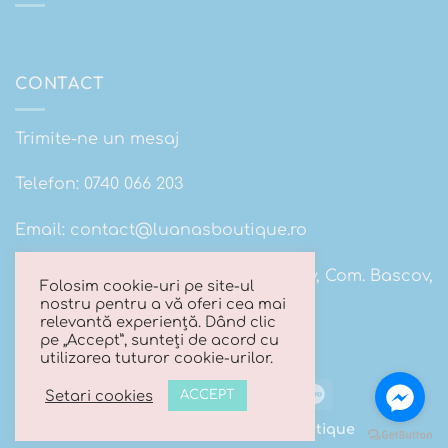
CONTACT
Trimite-ne un mesaj
Telefon:
0740 066 203
Email:
contact@luanasboutique.ro
Adresa: Str. Scolii nr 16B, Sat. Bascov, Com. Bascov,
Folosim cookie-uri pe site-ul
Jud Arges
nostru pentru a vă oferi cea mai
relevantă experiență. Dând clic
pe „Accept”, sunteți de acord cu
utilizarea tuturor cookie-urilor.
Visa
MasterCard
Cash
Maestro
Setari cookies
ACCEPT
On
Copyright 2026 ©
Luana's Boutique
Delivery