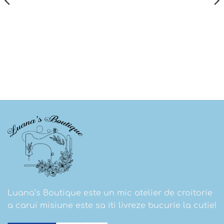
Luana’s Boutique este un mic atelier de croitorie
a carui misiune este sa iti livreze bucurie la cutie!