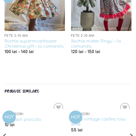
FETE 2-10 ANI
FETE 2-10 ANI
Rochie superinvartitoare
Rochie mister Pingu’ – la
Christmas gift – la comanda
comanda
100
lei
–
140
lei
120
lei
–
150
lei
PRODUSE SIMILARE
ACCESORII
ACCESORII
Add to
Add to
HOT
HOT
Brosa vintage catifea rosu
Martisor pisicuta
wishlist
wishlist
wine
10
lei
55
lei