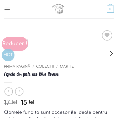
Skip
0
to
content
Reduceri!
Add to
wishlist
HOT
PRIMA PAGINĂ
/
COLECTII
/
MARTIE
Agrafa din piele eco blue flowers
Pretul
Pretul
17
15
lei
lei
initial
curent
Clamele fundita sunt accesoriile ideale pentru
a
este: