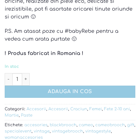
oricine, realizate din piele eco, delicate si
fost:
15 lei.
irezistibile, pot fi asortate oricarei tinute oriunde
17 lei.
si oricum 🙂
P.S. Am atasat poze cu #babyRebe pentru a
vedea cum arata purtate 🙂
! Produs fabricat in Romania !
In stoc
Cantitate Agrafa din piele eco blue flowers
ADAUGA IN COS
Categorii:
Accesorii
,
Accesorii
,
Craciun
,
Femei
,
Fete 2-10 ani
,
Martie
,
Paste
Etichete:
accesories
,
blackbrooch
,
cameo
,
cameobrooch
,
gift
,
specialevent
,
vintage
,
vintagebrooch
,
vintagestyle
,
womanaccesories