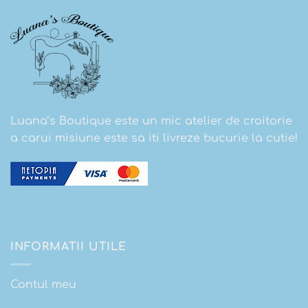
Luana’s Boutique este un mic atelier de croitorie
a carui misiune este sa iti livreze bucurie la cutie!
INFORMATII UTILE
Contul meu