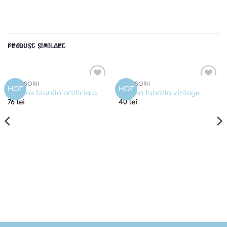
PRODUSE SIMILARE
ACCESORII
ACCESORII
Add to
Add to
HOT
HOT
Guleras blanita artificiala
Papion fundita vintage
wishlist
wishlist
76
lei
40
lei