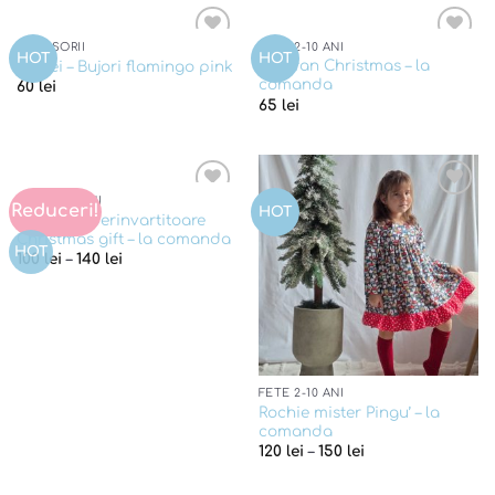
ACCESORII
FETE 2-10 ANI
Add to
Add to
HOT
HOT
Sarafan Christmas – la
Cercei – Bujori flamingo pink
wishlist
wishlist
comanda
60
lei
65
lei
FETE 2-10 ANI
Reduceri!
Add to
Add to
HOT
Rochie superinvartitoare
wishlist
wishlist
Christmas gift – la comanda
HOT
100
lei
–
140
lei
FETE 2-10 ANI
Rochie mister Pingu’ – la
comanda
120
lei
–
150
lei