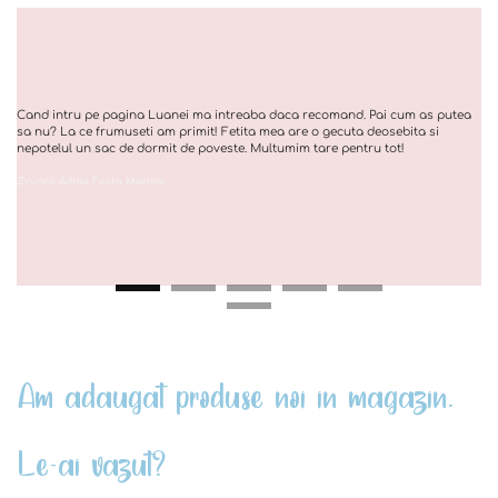
Cand intru pe pagina Luanei ma intreaba daca recomand. Pai cum as putea
sa nu? La ce frumuseti am primit! Fetita mea are o gecuta deosebita si
nepotelul un sac de dormit de poveste. Multumim tare pentru tot!
Zvunca Adina Fosta Marina
Am adaugat produse noi in magazin.
Le-ai vazut?